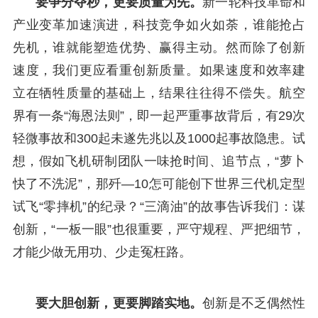
要争分夺秒，更要质量为先。
新一轮科技革命和
产业变革加速演进，科技竞争如火如荼，谁能抢占
先机，谁就能塑造优势、赢得主动。然而除了创新
速度，我们更应看重创新质量。如果速度和效率建
立在牺牲质量的基础上，结果往往得不偿失。航空
界有一条“海恩法则”，即一起严重事故背后，有29次
轻微事故和300起未遂先兆以及1000起事故隐患。试
想，假如飞机研制团队一味抢时间、追节点，“萝卜
快了不洗泥”，那歼—10怎可能创下世界三代机定型
试飞“零摔机”的纪录？“三滴油”的故事告诉我们：谋
创新，“一板一眼”也很重要，严守规程、严把细节，
才能少做无用功、少走冤枉路。
要大胆创新，更要脚踏实地。
创新是不乏偶然性