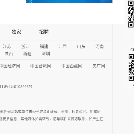
独家
招聘
江苏
浙江
福建
江西
山东
河南
Ch
陕西
新疆
深圳
中国经济网
中国台湾网
中国西藏网
央广网
许可证0108263号
其他任何网站或单位未经允许禁止转载、使用，违者必究。如需使
在于传播更多信息，其他媒体如需转载，请与稿件来源方联系，如产生任