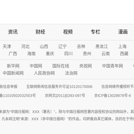
资讯
财经
视频
专栏
漫画
天津
河北
山西
辽宁
吉林
黑龙江
上海
广西
海南
重庆
四川
贵州
云南
西藏
新华网
中国网
国际在线
央视网
中国青年网
中国新闻网
人民政协网
法治网
良信息举报
互联网新闻信息服务许可证10120170006
信息网络传播视听节目
11010502032503号
京网文[2011]0283-097号
京ICP备13028878号-6
来源为“中国日报网：XXX（署名）”，除与中国日报网签署内容授权协议的网站外，
77联系；凡本网注明“来源：XXX（非中国日报网）”的作品，均转载自其它媒体，目的