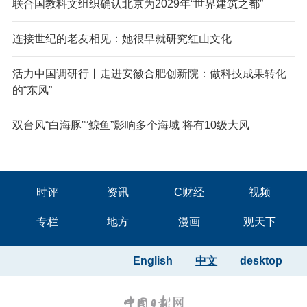
联合国教科文组织确认北京为2029年“世界建筑之都”
连接世纪的老友相见：她很早就研究红山文化
活力中国调研行丨走进安徽合肥创新院：做科技成果转化
的“东风”
双台风“白海豚”“鲸鱼”影响多个海域 将有10级大风
时评
资讯
C财经
视频
专栏
地方
漫画
观天下
English
中文
desktop