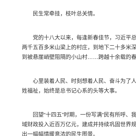
民生常牵挂，枝叶总关情。
党的十八大以来，每逢新春佳节，习近平
两千五百多米山梁上的村庄，到地下二十多米
到被悬崖峭壁阻隔的小山村……跨越十余载的
心里装着人民、时刻想着人民、奋斗为了
姓福祉，始终是总书记心系的头等大事。
回望“十四五”时期，一份写满“民有所呼、
域财政投入近百万亿元，建成并持续巩固世界
出一幅幅情暖意浓的民生图景。