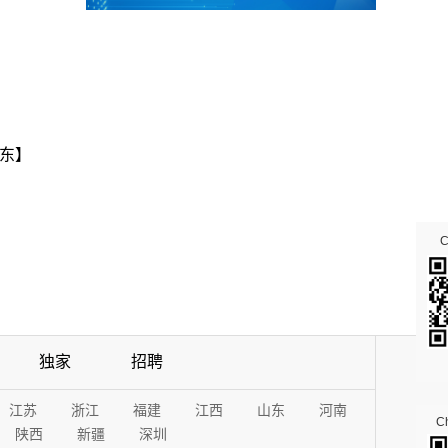
东】
独家
招聘
江苏
浙江
福建
江西
山东
河南
Ch
陕西
新疆
深圳