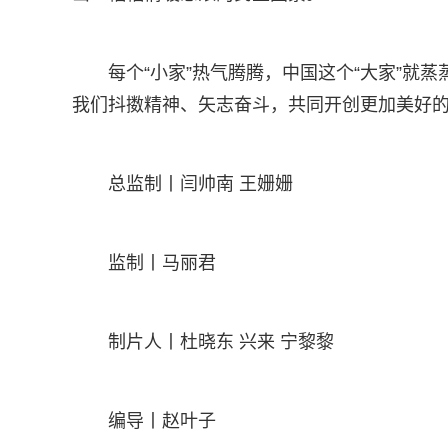
每个“小家”热气腾腾，中国这个“大家”就
我们抖擞精神、矢志奋斗，共同开创更加美好
总监制丨闫帅南 王姗姗
监制丨马丽君
制片人丨杜晓东 兴来 宁黎黎
编导丨赵叶子