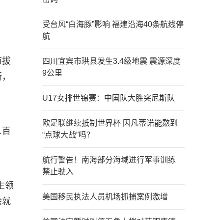
受台风“白海豚”影响 福建沿海40条航线停
航
海拔
四川宜宾市珙县发生3.4级地震 震源深度
9公里
所，
U17女排世锦赛：中国队大胜突尼斯队
欧足联继续抵制世界杯 因凡蒂诺能熬到
…百
“点球大战”吗？
航行警告！南海部分海域进行军事训练
禁止驶入
生领
美国移民执法人员机场抓捕案例激增
绘就