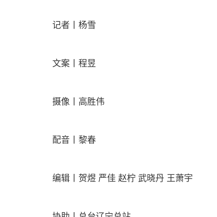
记者丨杨雪
文案丨程昱
摄像丨高胜伟
配音丨黎春
编辑丨贺煜 严佳 赵柠 武晓丹 王萧宇
协助丨总台辽宁总站