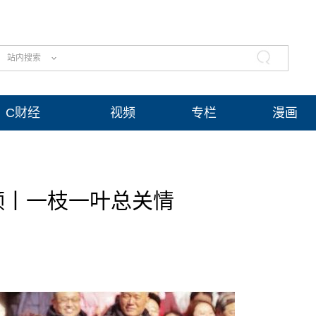
站内搜索
C财经
视频
专栏
漫画
频丨一枝一叶总关情