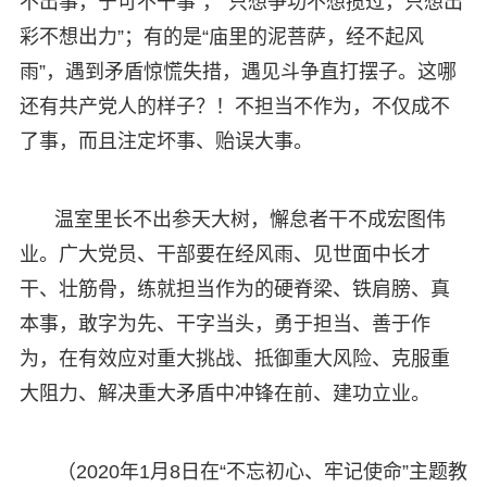
不出事，宁可不干事”，“只想争功不想揽过，只想出
彩不想出力”；有的是“庙里的泥菩萨，经不起风
雨”，遇到矛盾惊慌失措，遇见斗争直打摆子。这哪
还有共产党人的样子？！不担当不作为，不仅成不
了事，而且注定坏事、贻误大事。
温室里长不出参天大树，懈怠者干不成宏图伟
业。广大党员、干部要在经风雨、见世面中长才
干、壮筋骨，练就担当作为的硬脊梁、铁肩膀、真
本事，敢字为先、干字当头，勇于担当、善于作
为，在有效应对重大挑战、抵御重大风险、克服重
大阻力、解决重大矛盾中冲锋在前、建功立业。
（2020年1月8日在“不忘初心、牢记使命”主题教