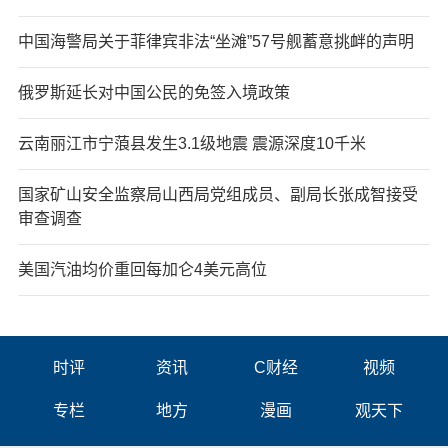
中国海警局关于菲律宾非法“坐滩”57号舰蓄意挑衅的声明
俄罗斯延长对中国公民的免签入境政策
云南丽江市宁蒗县发生3.1级地震 震源深度10千米
国家矿山安全监察局山西局党组成员、副局长张成智接受
审查调查
美国汽油均价重回每加仑4美元高位
时评
资讯
C财经
视频
专栏
地方
漫画
观天下