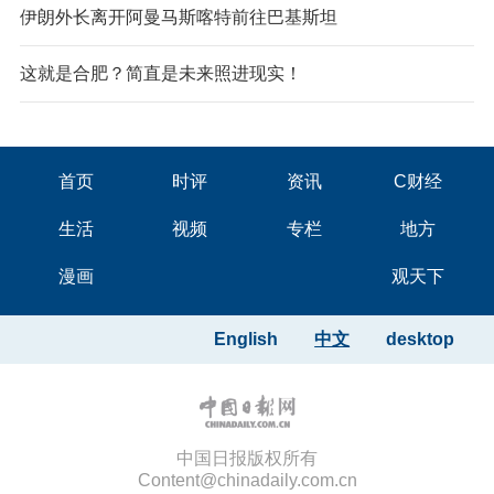
伊朗外长离开阿曼马斯喀特前往巴基斯坦
这就是合肥？简直是未来照进现实！
首页
时评
资讯
C财经
生活
视频
专栏
地方
漫画
观天下
English
中文
desktop
中国日报版权所有
Content@chinadaily.com.cn