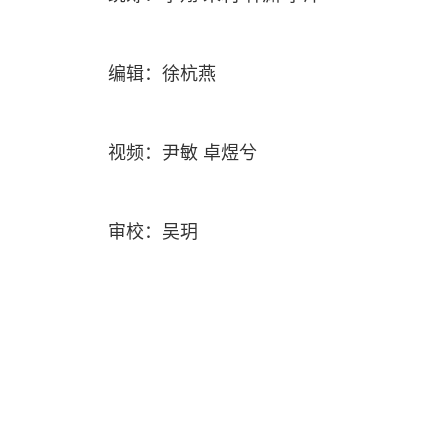
编辑：徐杭燕
视频：尹敏 卓煜兮
审校：吴玥