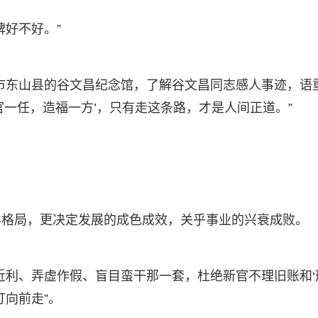
碑好不好。”
漳州市东山县的谷文昌纪念馆，了解谷文昌同志感人事迹，语
官一任，造福一方’，只有走这条路，才是人间正道。”
界格局，更决定发展的成色成效，关乎事业的兴衰成败。
利、弄虚作假、盲目蛮干那一套，杜绝新官不理旧账和‘形
打向前走”。