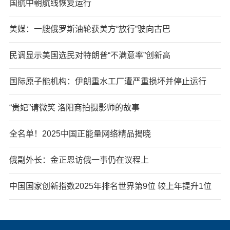
国航中朝航线恢复运行
美媒：一艘俄罗斯油轮获美方“放行”驶向古巴
民调显示美国选民对特朗普“不满意率”创新高
国际原子能机构：伊朗重水工厂遭严重损坏并停止运行
“贵妃”请微笑 洛阳商拍摄影师的故事
全名单！2025中国正能量网络精品揭晓
俄副外长：金正恩访俄一事仍在议程上
中国国家创新指数2025年排名世界第9位 较上年提升1位