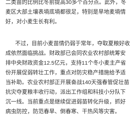
二类苗的比例比冬前提高30多个百分点。此外，冬
麦区大部土壤表墒底墒都很足，特别是旱地麦墒情
好，对小麦生长有利。
不过，目前小麦苗情仍弱于常年，夺取夏粮好收
成依然面临挑战。财政部已会同农业农村部统筹安
排中央财政资金12.5亿元，支持11个冬小麦主产省
份开展促弱转壮工作，重点对防灾稳产措施给予适
当补助。农业农村部正开展奋战140天强春管促壮苗
抗灾夺夏粮丰收行动，派出工作组和科技小分队下
沉一线。当前重点是继续促进弱苗转化升级，抓好
病虫防控，防范春旱、倒春寒、干热风等灾害。