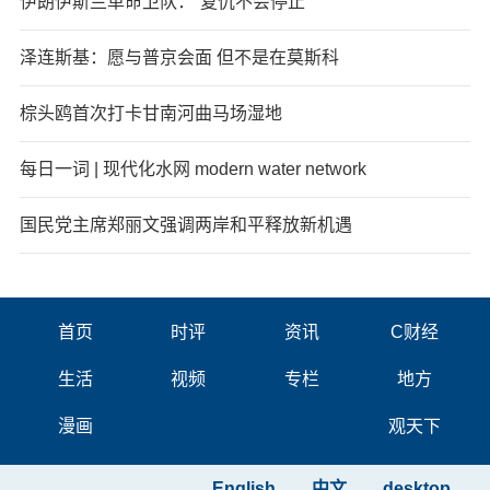
伊朗伊斯兰革命卫队：“复仇不会停止”
泽连斯基：愿与普京会面 但不是在莫斯科
棕头鸥首次打卡甘南河曲马场湿地
每日一词 | 现代化水网 modern water network
国民党主席郑丽文强调两岸和平释放新机遇
首页
时评
资讯
C财经
生活
视频
专栏
地方
漫画
观天下
English
中文
desktop