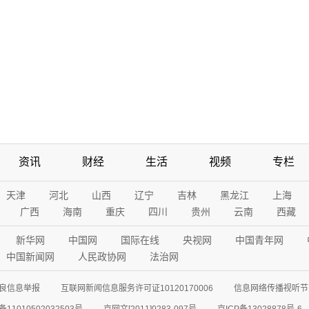
资讯
财经
生活
视频
专栏
天津
河北
山西
辽宁
吉林
黑龙江
上海
广西
海南
重庆
四川
贵州
云南
西藏
新华网
中国网
国际在线
央视网
中国青年网
中国新闻网
人民政协网
法治网
良信息举报
互联网新闻信息服务许可证10120170006
信息网络传播视听节目
11010502032503号
京网文[2011]0283-097号
京ICP备13028878号-6