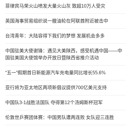
菲律宾马荣火山喷发大量火山灰 致超10万人受灾
英国海事贸易组织说一艘油轮在阿联酋附近被击中
台湾青年：大陆容得下我们的梦想 发展机会多多
中国驻美大使谢锋：遇见大美陕西，感受机遇中国——中
国驻美国大使馆举办开放日暨陕西省推介活动
“五一”假期首日新能源汽车充电量同比增长55.6%
亚行将为亚太地区两项新倡议提供700亿美元支持
中国队3-1战胜法国队 夺得第12个汤姆斯杯冠军
伦敦世乒赛团体赛：中国男队遭两连败 女队迎三连胜