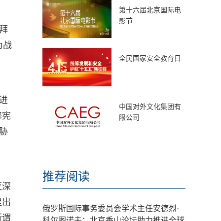
第十六届北京国际电
影节
拜
为战
全民国家安全教育日
进
中国对外文化集团有
修宪
限公司
胁
推荐阅读
灭深
提出
俄罗斯国际事务委员会学术主任安德烈·
所谓
科尔图诺夫：北京香山论坛助力推进全球