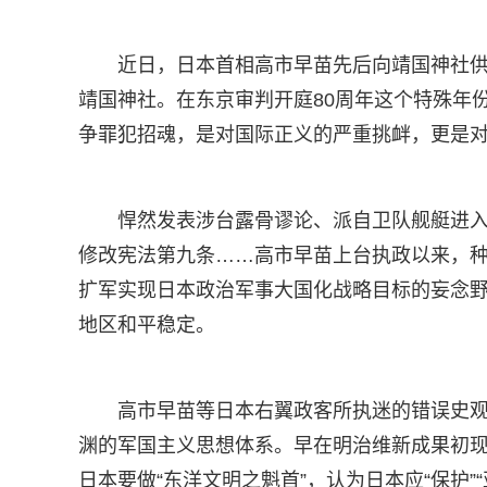
近日，日本首相高市早苗先后向靖国神社供
靖国神社。在东京审判开庭80周年这个特殊年
争罪犯招魂，是对国际正义的严重挑衅，更是
悍然发表涉台露骨谬论、派自卫队舰艇进入
修改宪法第九条……高市早苗上台执政以来，
扩军实现日本政治军事大国化战略目标的妄念野
地区和平稳定。
高市早苗等日本右翼政客所执迷的错误史
渊的军国主义思想体系。早在明治维新成果初
日本要做“东洋文明之魁首”，认为日本应“保护