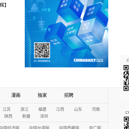
辉】
漫画
独家
招聘
江苏
浙江
福建
江西
山东
河南
Ch
陕西
新疆
深圳
中国经济网
中国台湾网
中国西藏网
央广网