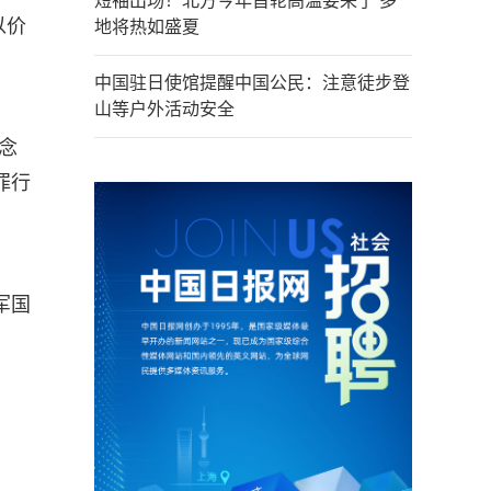
短袖出场！北方今年首轮高温要来了 多
以价
地将热如盛夏
中国驻日使馆提醒中国公民：注意徒步登
山等户外活动安全
念
罪行
军国