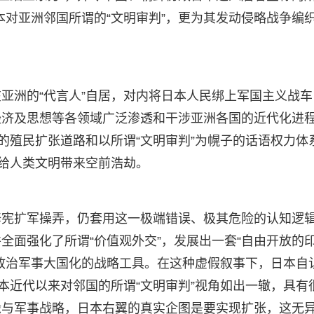
日本对亚洲邻国所谓的“文明审判”，更为其发动侵略战争编
亚洲的“代言人”自居，对内将日本人民绑上军国主义战车
经济及思想等各领域广泛渗透和干涉亚洲各国的近代化进
的殖民扩张道路和以所谓“文明审判”为幌子的话语权力体
，给人类文明带来空前浩劫。
修宪扩军操弄，仍套用这一极端错误、极其危险的认知逻
全面强化了所谓“价值观外交”，发展出一套“自由开放的
政治军事大国化的战略工具。在这种虚假叙事下，日本自
本近代以来对邻国的所谓“文明审判”视角如出一辙，具有
缘与军事战略，日本右翼的真实企图是要实现扩张，这无