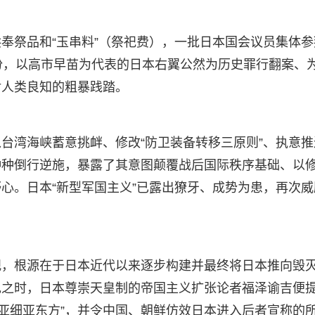
奉祭品和“玉串料”（祭祀费），一批日本国会议员集体参
份，以高市早苗为代表的日本右翼公然为历史罪行翻案、
对人类良知的粗暴践踏。
台湾海峡蓄意挑衅、修改“防卫装备转移三原则”、执意推
种种倒行逆施，暴露了其意图颠覆战后国际秩序基础、以
心。日本“新型军国主义”已露出獠牙、成势为患，再次威
观，根源在于日本近代以来逐步构建并最终将日本推向毁
现之时，日本尊崇天皇制的帝国主义扩张论者福泽谕吉便
”“亚细亚东方”，并令中国、朝鲜仿效日本进入后者宣称的