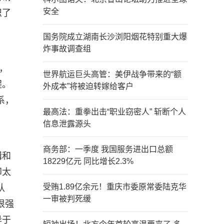
安全
织了
国务院成立湖南长沙浏阳烟花特别重大爆
炸事故调查组
，
世界航运巨头高管：美伊战争带来的“额
程。
外成本”将被迫转嫁给客户
系，
最高法：重拳出击“职业窃密人” 斩断个人
信息泄露源头
商务部：一季度 我国服务进出口总额
辑和
18229亿元 同比增长2.3%
印太
受贿1.89亿余元！重庆市委原常委陆克华
认
一审被判死缓
很强
异于