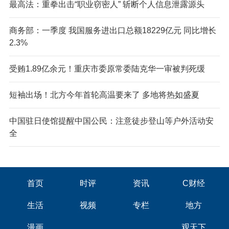
最高法：重拳出击“职业窃密人” 斩断个人信息泄露源头
商务部：一季度 我国服务进出口总额18229亿元 同比增长
2.3%
受贿1.89亿余元！重庆市委原常委陆克华一审被判死缓
短袖出场！北方今年首轮高温要来了 多地将热如盛夏
中国驻日使馆提醒中国公民：注意徒步登山等户外活动安
全
首页
时评
资讯
C财经
生活
视频
专栏
地方
漫画
观天下