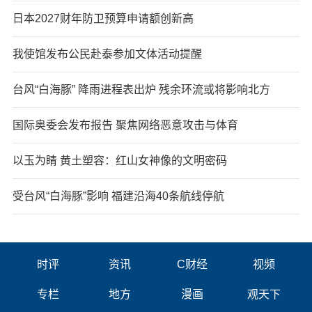
日本2027财年防卫预算申请额创新高
我使馆发布公民赴泰参加文体活动提醒
台风“白海豚” 降雨进程表出炉 残余环流或将影响北方
国际奥委会发布报告 聚焦网络恶意攻击与体育
以玉为睛 黄土塑容：红山女神像的文明密码
受台风“白海豚”影响 福建沿海40条航线停航
时评
资讯
C财经
视频
专栏
地方
漫画
观天下