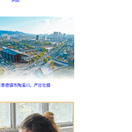
供图
省景德镇市陶溪川。严壮壮摄