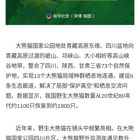
大熊猫国家公园地处青藏高原东缘、四川盆地向
青藏高原过渡的岷山、邛崃山、大小相岭等高山峡
谷地带，整合了四川、陕西、甘肃三省73个自然保
护地，实现13个大熊猫局域种群栖息地连通，建设6
条生态廊道，解决了局部“保护真空”和栖息交流问
题。数据显示，我国野生大熊猫数量从20世纪80年
代约1100只恢复到约1900只。
近年来，野生大熊猫在镜头中频繁亮相。在大熊
猫国家公园四川片区，大熊猫野外监测年遇见数升