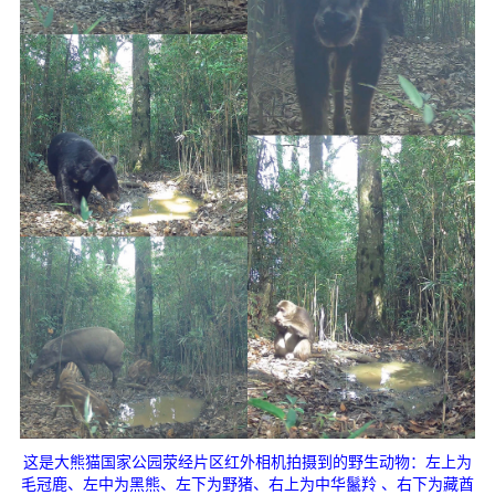
这是大熊猫国家公园荥经片区红外相机拍摄到的野生动物：左上为
毛冠鹿、左中为黑熊、左下为野猪、右上为中华鬣羚 、右下为藏酋