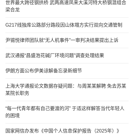
世界最大跨径钢拱桥 武两高速凤来大溪河特大桥钢混组合
梁合龙
G217线独库公路部分路段因山体塌方实行双向交通管制
尹锡悦律师团队就“无人机事件”一审判决结果提出上诉
武汉通报“昌盛泡花碱厂环境问题”调查处理结果
伊朗方面公布伊美谅解备忘录新细节
上海大学通报论文数据存疑问题：与周某某解聘 免去苏某
某院长职务
“每一代青年都有自己要渡的河” 于适这样解答当代年轻人
的困境
国家网信办发布《中国个人信息保护报告（2025年）》