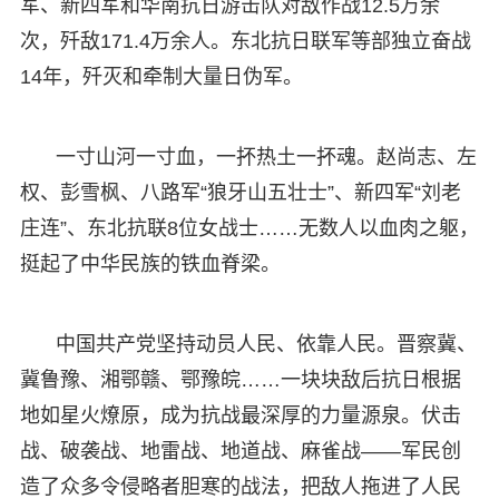
军、新四军和华南抗日游击队对敌作战12.5万余
次，歼敌171.4万余人。东北抗日联军等部独立奋战
14年，歼灭和牵制大量日伪军。
一寸山河一寸血，一抔热土一抔魂。赵尚志、左
权、彭雪枫、八路军“狼牙山五壮士”、新四军“刘老
庄连”、东北抗联8位女战士……无数人以血肉之躯，
挺起了中华民族的铁血脊梁。
中国共产党坚持动员人民、依靠人民。晋察冀、
冀鲁豫、湘鄂赣、鄂豫皖……一块块敌后抗日根据
地如星火燎原，成为抗战最深厚的力量源泉。伏击
战、破袭战、地雷战、地道战、麻雀战——军民创
造了众多令侵略者胆寒的战法，把敌人拖进了人民