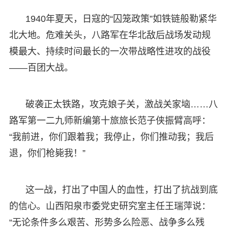
1940年夏天，日寇的“囚笼政策”如铁链般勒紧华
北大地。危难关头，八路军在华北敌后战场发动规
模最大、持续时间最长的一次带战略性进攻的战役
——百团大战。
破袭正太铁路，攻克娘子关，激战关家垴……八
路军第一二九师新编第十旅旅长范子侠振臂高呼：
“我前进，你们跟着我；我停止，你们推动我；我后
退，你们枪毙我！”
这一战，打出了中国人的血性，打出了抗战到底
的信心。山西阳泉市委党史研究室主任王瑞萍说：
“无论条件多么艰苦、形势多么险恶、战争多么残