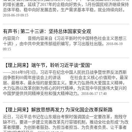
的增长速度，延续了2017年的企稳向好势头，5月份国民经济继续保持
总体平稳、稳中向好发展态势，生产需求基本平稳，就业持续向好。
2018-06-19 09:15
有声书 | 第二十三讲：坚持总体国家安全观
内容简介 音频内容来自《习近平新时代中国特色社会主义思想三
十讲》，由中共中央宣传部组织编写，学习出版社出版。
2018-06-19
09:15
【理上网来】端午节，聆听习近平谈“爱国”
——2014年9月3日，习近平在纪念中国人民抗日战争暨世界反法西斯
战争胜利69周年座谈会上的讲话 在社会主义核心价值观中，最深
层、最根本、最永恒的是爱国主义。要大力弘扬伟大爱国主义精神，
大力弘扬以改革创新为核心的时代精神，为实现中华民族伟大复兴的
中国梦提供共同精神支柱和强大精神动力。
2018-06-17 17:40
【理上网来】解放思想再发力 为深化国企改革探新路
近日，习近平总书记在山东烟台考察时强调国企一定要改革，抱残守
缺不行。要进一步建立完善改革先行容错机制，推动全社会形成“为改
革者撑腰、为创新者鼓劲、为担当者担当、为负责者负责、让干事者