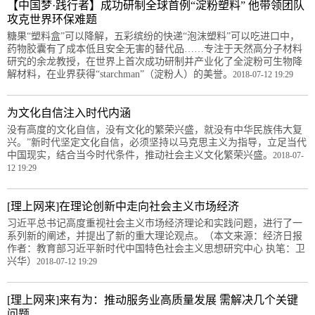
【中国梦·践行者】成功研制全球首例“淀粉塑料” 他带领团队
攻克世界环保难题
糖果“塑料盒”可以降解，五彩缤纷的快递“泡沫塑料”可以吃进口中，
药物胶囊有了成本低且安全无害的替代品……专注于天然高分子材料
研究的余龙教授，在世界上首次成功研制并产业化了全淀粉可生物降
解材料，在业界获得“starchman”（淀粉人）的美誉。
2018-07-12 19:29
为文化自信注入时代内涵
没有高度的文化自信，没有文化的繁荣兴盛，就没有中华民族伟大复
兴。”新时代坚定文化自信，必须坚持以马克思主义为指导，立足当代
中国现实，结合当今时代条件，推动社会主义文化繁荣兴盛。
2018-07-
12 19:29
[理上网来]在理论创新中走向社会主义市场经济
习近平总书记高度重视社会主义市场经济理论和实践问题，进行了一
系列新的阐述，并提出了新的重大理论观点。（本文来源：经济日报
作者：教育部习近平新时代中国特色社会主义思想研究中心 执笔：卫
兴华）
2018-07-12 19:29
[理上网来]来有为：推动服务业高质量发展 需解决几个关键
问题