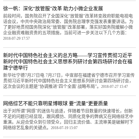
徐一帆：深化“放管服”改革 助力小微企业发展
前段时间，国务院召开了全国深化“放管服”改革转变政府职能电视电
话会议，中共中央政治局常委、国务院总理李克强发表重要讲话。为
了更好地贯彻国务院深化“放管服”改革部署，落实好国务院缓解小微
企业融资难融资贵的五项措施，当前可进一步关注以下几个方面：
2018-07-29 17:57
新时代中国特色社会主义的总方略——学习宣传贯彻习近平
新时代中国特色社会主义思想系列研讨会第四场研讨会在福
建宁德举行
新华社宁德7月27日电 7月27日，中宣部在福建省宁德市召开学习宣传
贯彻习近平新时代中国特色社会主义思想系列研讨会第四场研讨会，
这次会议的主题是“协调推进‘四个全面’战略布局”。
2018-07-27 15:47
网络综艺不能只靠明星博眼球 要“流量”更要质量
出于对所谓“网感”的迷信与追逐，伴随着节目数量的快速增长，创新
不足的问题已经显现，跟风模仿、同质化竞争的弊病又在网络综艺中
重演。从迎合受众到引领受众，回归主流价值、主流审美是破解时下
网络综艺乱象的关键点。
2018-07-19 15:07