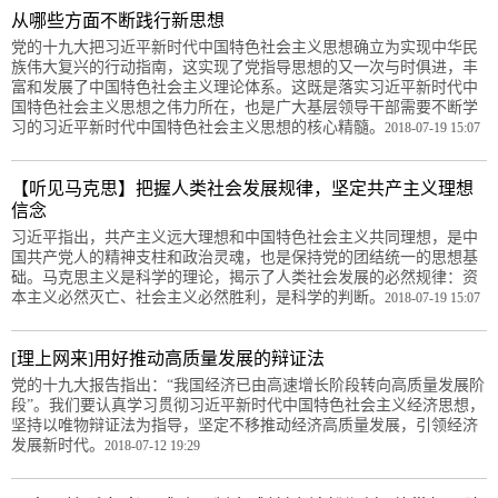
从哪些方面不断践行新思想
党的十九大把习近平新时代中国特色社会主义思想确立为实现中华民
族伟大复兴的行动指南，这实现了党指导思想的又一次与时俱进，丰
富和发展了中国特色社会主义理论体系。这既是落实习近平新时代中
国特色社会主义思想之伟力所在，也是广大基层领导干部需要不断学
习的习近平新时代中国特色社会主义思想的核心精髓。
2018-07-19 15:07
【听见马克思】把握人类社会发展规律，坚定共产主义理想
信念
习近平指出，共产主义远大理想和中国特色社会主义共同理想，是中
国共产党人的精神支柱和政治灵魂，也是保持党的团结统一的思想基
础。马克思主义是科学的理论，揭示了人类社会发展的必然规律：资
本主义必然灭亡、社会主义必然胜利，是科学的判断。
2018-07-19 15:07
[理上网来]用好推动高质量发展的辩证法
党的十九大报告指出：“我国经济已由高速增长阶段转向高质量发展阶
段”。我们要认真学习贯彻习近平新时代中国特色社会主义经济思想，
坚持以唯物辩证法为指导，坚定不移推动经济高质量发展，引领经济
发展新时代。
2018-07-12 19:29