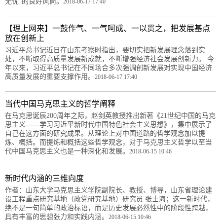
无忧”的良好风尚。
2018-06-17 17:40
【理上网来】一鼓作气、一气呵成、一以贯之，把发展基点
放在创新上
习近平总书记近日在山东考察时指出，要切实把新发展理念落到实
处，不断取得高质量发展新成就，不断增强经济社会发展创新力。 今
年以来，习近平总书记在不同场合多次强调创新发展对实现中国经济
高质量发展的重要支撑作用。
2018-06-17 17:40
当代中国马克思主义的哲学阐释
在马克思诞辰200周年之际，赵剑英教授推出新著《21世纪中国的马克
思主义——学习习近平新时代中国特色社会主义思想》，集中展示了
自己在这方面的研究成果。从理论上对中国道路的哲学观念加以提
炼、概括。而提炼和概括这些哲学观念，对于马克思主义哲学以至当
代中国马克思主义也是一种深化和发展。
2018-06-15 10:46
新时代内涵的三维向度
作者：山东大学马克思主义学院副院长、教授、博导，山东省理论建
设工程重点研究基地（政党研究基地）研究员 张士海；这一新时代，
绝不是一句简单的政治标语，而是历史发展必然性中的阶段性跨越，
具有丰富的思想张力和实践内涵。
2018-06-15 10:46