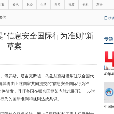
时政
资讯
财经
生活
图片
视频
专栏
双语
要闻
移
"信息安全国际行为准则"新
专题
草案
40年4
坦、俄罗斯、塔吉克斯坦、乌兹别克斯坦常驻联合国代
请其将由上述国家共同提交的“信息安全国际行为准
文件散发，呼吁各国在联合国框架内就此展开进一步讨
间行为的国际准则和规则达成共识。
中国