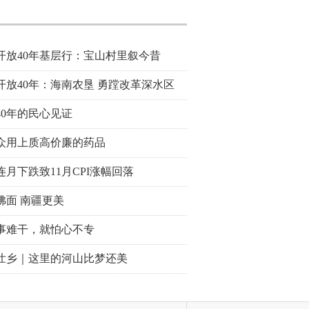
开放40年基层行：宝山村里叙今昔
开放40年：海南农垦 勇蹚改革深水区
40年的民心见证
众用上质高价廉的药品
连月下跌致11月CPI涨幅回落
拂面 南疆更美
事难干，就怕心不专
壮乡｜这里的河山比梦还美