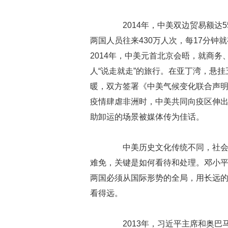
2014年，中美双边贸易额达55
两国人员往来430万人次，每17分钟
2014年，中美元首北京会晤，就商
人“说走就走”的旅行。在亚丁湾，悬
暖，双方签署《中美气候变化联合声
疫情肆虐非洲时，中美共同向疫区伸
助卸运的场景被媒体传为佳话。
中美历史文化传统不同，社会制
难免，关键是如何看待和处理。邓小
两国必须从国际形势的全局，用长远
看得远。
2013年，习近平主席和奥巴