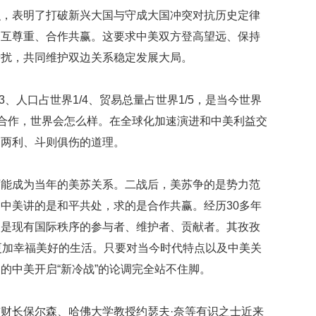
识，表明了打破新兴大国与守成大国冲突对抗历史定律
相互尊重、合作共赢。这要求中美双方登高望远、保持
所扰，共同维护双边关系稳定发展大局。
人口占世界1/4、贸易总量占世界1/5，是当今世界
不合作，世界会怎么样。在全球化加速演进和中美利益交
则两利、斗则俱伤的道理。
成为当年的美苏关系。二战后，美苏争的是势力范
中美讲的是和平共处，求的是合作共赢。经历30多年
，是现有国际秩序的参与者、维护者、贡献者。其孜孜
更加幸福美好的生活。只要对当今时代特点以及中美关
的中美开启“新冷战”的论调完全站不住脚。
长保尔森、哈佛大学教授约瑟夫·奈等有识之士近来