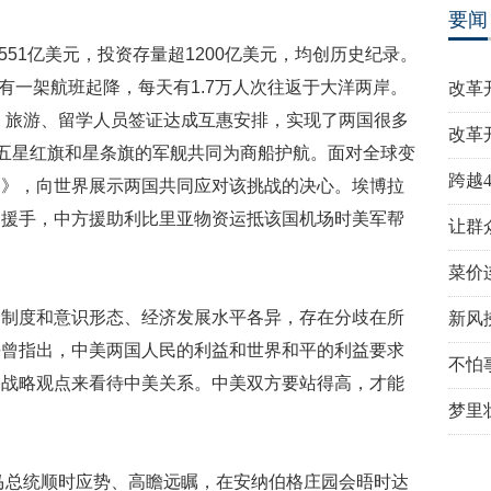
要闻
51亿美元，投资存量超1200亿美元，均创历史纪录。
就有一架航班起降，每天有1.7万人次往返于大洋两岸。
改革
务、旅游、留学人员签证达成互惠安排，实现了两国很多
改革
挂五星红旗和星条旗的军舰共同为商船护航。面对全球变
跨越
明》，向世界展示两国共同应对该挑战的决心。埃博拉
出援手，中方援助利比里亚物资运抵该国机场时美军帮
让群
菜价
度和意识形态、经济发展水平各异，存在分歧在所
新风
平曾指出，中美两国人民的利益和世界和平的利益要求
不怕
的战略观点来看待中美关系。中美双方要站得高，才能
梦里
马总统顺时应势、高瞻远瞩，在安纳伯格庄园会晤时达