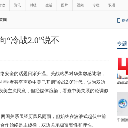
时政
资讯
财经
生活
图片
视频
专栏
双语
要闻
移
“冷战2.0”说不
专题
网络安全的话题日渐升温。美战略界对华焦虑感陡增，
学者甚至声称中美已开启“冷战2.0”时代，认为双边
40年4
代表美主流民意，但经媒体渲染，看衰中美关系的论调似
两国关系虽经历风风雨雨，但始终在波浪式起伏中前
中国
话合作始终是主旋律，双边关系极富韧性和弹性。