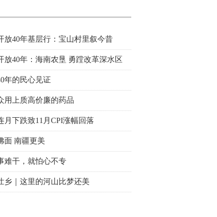
开放40年基层行：宝山村里叙今昔
开放40年：海南农垦 勇蹚改革深水区
40年的民心见证
众用上质高价廉的药品
连月下跌致11月CPI涨幅回落
拂面 南疆更美
事难干，就怕心不专
壮乡｜这里的河山比梦还美