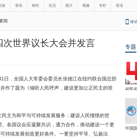
时政
资讯
财经
生活
图片
视频
专栏
双语
要闻
移
四次世界议长大会并发言
专题
31
日，全国人大常委会委员长张德江在纽约联合国总部
，并作了题为《倾听人民呼声，建设更加公正民主的世
40年4
让民主为和平与可持续发展服务：建设人民憧憬的世
望。各国议会应凝聚共识，通力合作，推动建设一个更
中国
与可持续发展创造更好条件。一要坚持平等、弘扬法