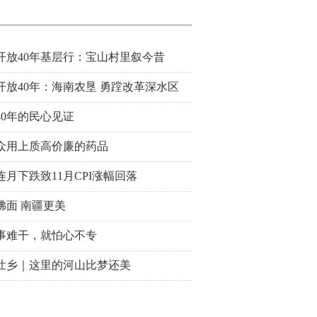
开放40年基层行：宝山村里叙今昔
开放40年：海南农垦 勇蹚改革深水区
40年的民心见证
众用上质高价廉的药品
连月下跌致11月CPI涨幅回落
拂面 南疆更美
事难干，就怕心不专
壮乡｜这里的河山比梦还美