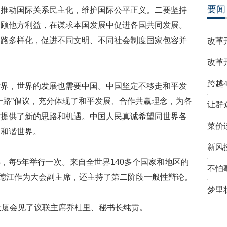
要闻
，推动国际关系民主化，维护国际公平正义。二要坚持
兼顾他方利益，在谋求本国发展中促进各国共同发展。
道路多样化，促进不同文明、不同社会制度国家包容并
改革
。
改革
跨越
世界，世界的发展也需要中国。中国坚定不移走和平发
一路”倡议，充分体现了和平发展、合作共赢理念，为各
让群
作提供了新的思路和机遇。中国人民真诚希望同世界各
菜价
的和谐世界。
新风
办，每
5
年举行一次。来自全世界
140
多个国家和地区的
不怕
德江作为大会副主席，还主持了第二阶段一般性辩论。
梦里
大厦会见了议联主席乔杜里、秘书长纯贡。