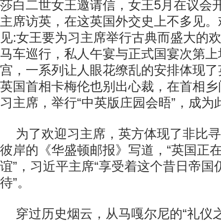
莎白二世女王邀请信，女王5月在议会
主席访英，在这英国外交史上不多见。
见:女王要为习主席举行古典而盛大的
马车巡行，私人午宴与正式国宴次第上
宫，一系列让人眼花缭乱的安排体现了
英国首相卡梅伦也别出心裁，在首相乡
习主席，举行“中英版庄园会晤”，成为
为了欢迎习主席，英方体现了非比寻
彼岸的《华盛顿邮报》写道，“英国正
谊”，习近平主席“享受着这个昔日帝国
待”。
穿过历史烟云，从马嘎尔尼的“礼仪