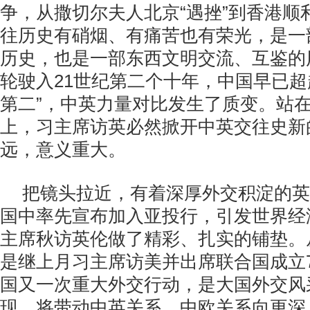
争，从撒切尔夫人北京“遇挫”到香港顺
往历史有硝烟、有痛苦也有荣光，是一
历史，也是一部东西文明交流、互鉴的
轮驶入21世纪第二个十年，中国早已超
第二”，中英力量对比发生了质变。站
上，习主席访英必然掀开中英交往史新
远，意义重大。
把镜头拉近，有着深厚外交积淀的英
国中率先宣布加入亚投行，引发世界经
主席秋访英伦做了精彩、扎实的铺垫。
是继上月习主席访美并出席联合国成立
国又一次重大外交行动，是大国外交风
现，将带动中英关系、中欧关系向更深