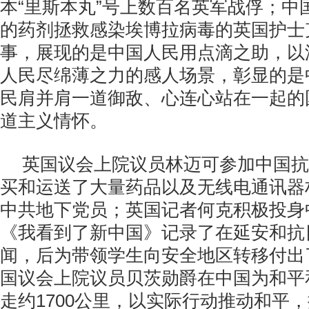
本“里斯本丸”号上数百名英军战俘；中
的药剂拯救感染埃博拉病毒的英国护士
事，展现的是中国人民用点滴之助，以
人民尽绵薄之力的感人场景，彰显的是
民肩并肩一道御敌、心连心站在一起的
道主义情怀。
英国议会上院议员林迈可参加中国抗
买和运送了大量药品以及无线电通讯器
中共地下党员；英国记者何克积极投身
《我看到了新中国》记录了在延安和抗
闻，后为带领学生向安全地区转移付出
国议会上院议员贝茨勋爵在中国为和平
走约
1700
公里，以实际行动推动和平，