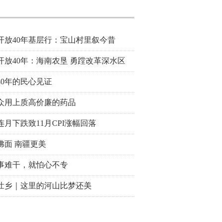
开放40年基层行：宝山村里叙今昔
开放40年：海南农垦 勇蹚改革深水区
40年的民心见证
众用上质高价廉的药品
连月下跌致11月CPI涨幅回落
拂面 南疆更美
事难干，就怕心不专
壮乡｜这里的河山比梦还美