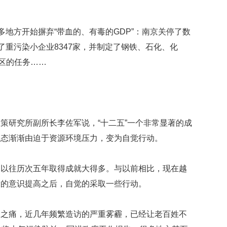
多地方开始摒弃“带血的、有毒的GDP”：南京关停了数
了重污染小企业8347家，并制定了钢铁、石化、化
城区的任务……
策研究所副所长李佐军说，“十二五”一个非常显著的成
生态渐渐由迫于资源环境压力，变为自觉行动。
比以往历次五年取得成就大得多。与以前相比，现在越
设的意识提高之后，自觉的采取一些行动。
染之痛，近几年频繁造访的严重雾霾，已经让老百姓不