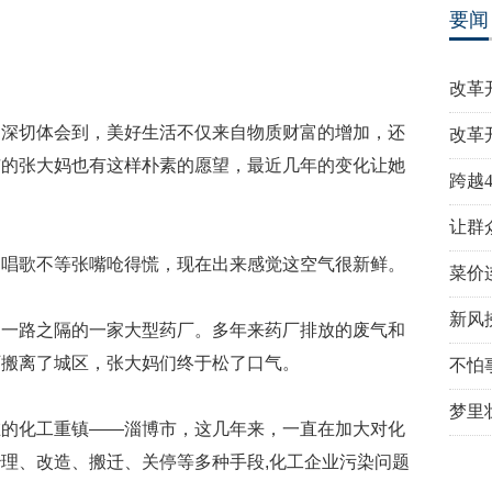
要闻
改革
更深切体会到，美好生活不仅来自物质财富的增加，还
改革
市的张大妈也有这样朴素的愿望，最近几年的变化让她
跨越
让群
，唱歌不等张嘴呛得慌，现在出来感觉这空气很新鲜。
菜价
新风
是一路之隔的一家大型药厂。多年来药厂排放的废气和
厂搬离了城区，张大妈们终于松了口气。
不怕
梦里
在的化工重镇——淄博市，这几年来，一直在加大对化
理、改造、搬迁、关停等多种手段,化工企业污染问题