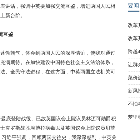
要闻
发表讲话，强调中英要加强交流互鉴，增进两国人民相
再上新台阶。
改革
流互鉴
改革
跨越
的蓬勃朝气，体会到两国人民的深厚情谊，使我对通过
阶充满期待。在加快建设中国特色社会主义法治体系，
让群
司法、全民守法进程，在这方面，中英两国立法机关可
菜价
新风
不怕
梦里
诺曼底登陆战役、已故英国议会上院议员林迈可勋爵积
护士克罗斯战胜埃博拉病毒以及英国议会上院议员贝茨
里。习近平强调，回顾两国交往史，我深深感到，中英关