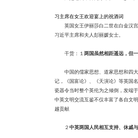
习主席在女王欢迎宴上的祝酒词
英国女王伊丽莎白二世在白金汉
习近平主席和夫人彭丽媛女士。
干货：１
两国虽然相距遥远，但
中国的儒家思想、道家思想和四
记，《国富论》、《天演论》等英国
瓷器令当时整个英伦为之倾倒，发端
中英文明交流互鉴不仅丰富了各自文
越贡献
２
中英两国人民相互支持、休戚