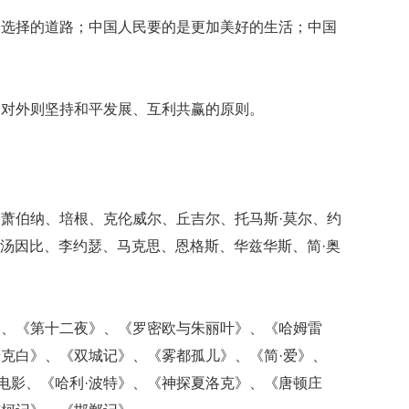
史选择的道路；中国人民要的是更加美好的生活；中国
，对外则坚持和平发展、互利共赢的原则。
萧伯纳、培根、克伦威尔、丘吉尔、托马斯·莫尔、约
·汤因比、李约瑟、马克思、恩格斯、华兹华斯、简·奥
》、《第十二夜》、《罗密欧与朱丽叶》、《哈姆雷
克白》、《双城记》、《雾都孤儿》、《简·爱》、
列电影、《哈利·波特》、《神探夏洛克》、《唐顿庄