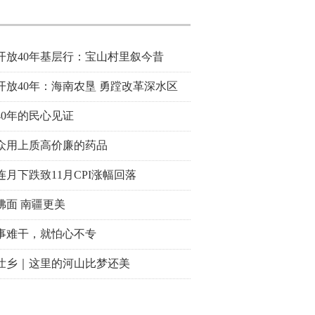
开放40年基层行：宝山村里叙今昔
开放40年：海南农垦 勇蹚改革深水区
40年的民心见证
众用上质高价廉的药品
连月下跌致11月CPI涨幅回落
拂面 南疆更美
事难干，就怕心不专
壮乡｜这里的河山比梦还美