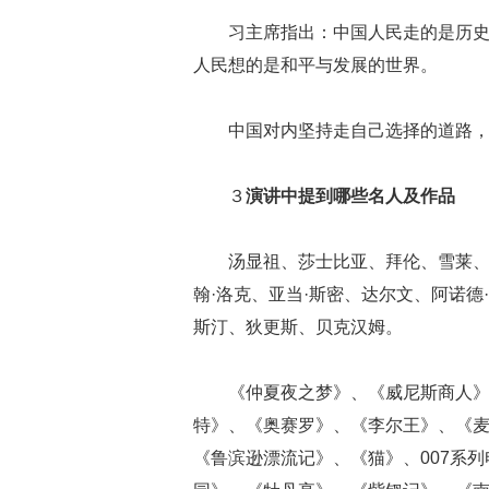
习主席指出：中国人民走的是历
人民想的是和平与发展的世界。
中国对内坚持走自己选择的道路
３
演讲中提到哪些名人及作品
汤显祖、莎士比亚、拜伦、雪莱、
翰·洛克、亚当·斯密、达尔文、阿诺德
斯汀、狄更斯、贝克汉姆。
《仲夏夜之梦》、《威尼斯商人
特》、《奥赛罗》、《李尔王》、《麦
《鲁滨逊漂流记》、《猫》、007系