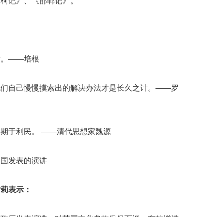
南柯记》、《邯郸记》。
后。——培根
他们自己慢慢摸索出的解决办法才是长久之计。——罗
期于利民。 ——清代思想家魏源
英国发表的演讲
雪莉表示：