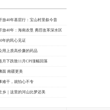
开放40年基层行：宝山村里叙今昔
开放40年：海南农垦 勇蹚改革深水区
40年的民心见证
众用上质高价廉的药品
连月下跌致11月CPI涨幅回落
拂面 南疆更美
事难干，就怕心不专
壮乡｜这里的河山比梦还美