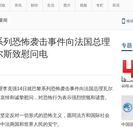
时政
资讯
财经
生活
图片
视频
专栏
双语
要闻
移
系列恐怖袭击事件向法国总理
专题
尔斯致慰问电
40年4
理李克强
14
日就巴黎系列恐怖袭击事件向法国总理瓦尔
痛哀悼和诚挚慰问，对恐怖行为表示强烈愤慨和谴责。
府坚定反对一切形式的恐怖主义，愿同法方和国际社会
障中法两国和世界人民的安宁。
中国