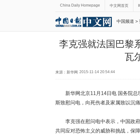
China Daily Homepage
中文网首页
中国频道
>
李克强就法国巴黎
瓦
2015-11-14 20:54:44
来源：新华网
新华网北京
11
月
14
日电
国务院总
斯致慰问电，向死伤者及家属致以沉
李克强在慰问电中表示，中国政
共同应对恐怖主义的威胁和挑战，保