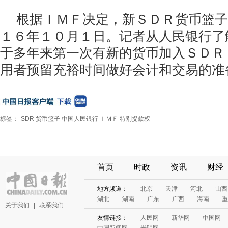
根据ＩＭＦ决定，新ＳＤＲ货币篮子
１６年１０月１日。记者从人民银行了
于多年来第一次有新的货币加入ＳＤＲ
用者预留充裕时间做好会计和交易的准
标签：
SDR
货币篮子
中国人民银行
ＩＭＦ
特别提款权
首页
时政
资讯
财经
地方频道：
北京
天津
河北
山西
湖北
湖南
广东
广西
海南
重
关于我们
|
联系我们
友情链接：
人民网
新华网
中国网