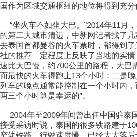
国作为区域交通枢纽的地位将得到充分
“坐火车不如坐大巴。”
2014
年
11
月，
的第二大城市清迈，中新网记者找了几
去泰国首都曼谷的火车票时，都得到了
社的推荐一定程度上反映了当地的实情
速比大巴慢，约
700
公里的路程，大巴
而最快的火车得跑上
13
个小时；二是晚
列车的晚点通常能控制在一个小时内，
两三个小时算是幸运的”。
2004
年至
2009
年间曾出任中国驻泰
接受采访时说，泰国的很多铁路建于
10
窄轨铁路，行驶速度慢，已经大大落后