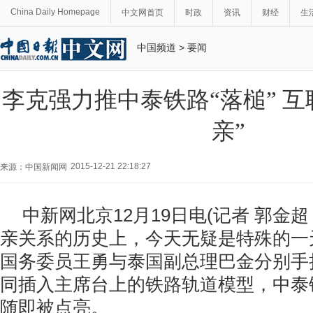
China Daily Homepage
中文网首页
时政
资讯
财经
生
中国频道
>
要闻
李克强力推中泰铁路“落槌” 互
亲”
2015-12-21 22:18:27
来源：中国新闻网
中新网北京
12
月
19
日电
(
记者
郭金
亲关系的历史上，今天无疑是特殊的一
国务委员王勇与泰国副总理巴金分别手
同插入主席台上的铁路轨道模型，中泰
随即被点亮。