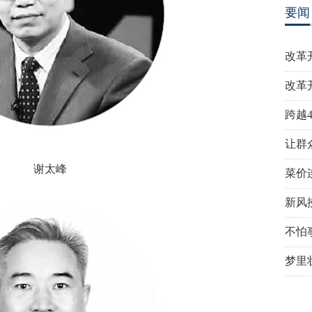
要闻
改革
改革
跨越
让群
谢太峰
菜价
新风
不怕
梦里