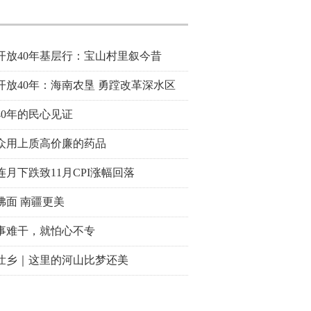
开放40年基层行：宝山村里叙今昔
开放40年：海南农垦 勇蹚改革深水区
40年的民心见证
众用上质高价廉的药品
连月下跌致11月CPI涨幅回落
拂面 南疆更美
事难干，就怕心不专
壮乡｜这里的河山比梦还美