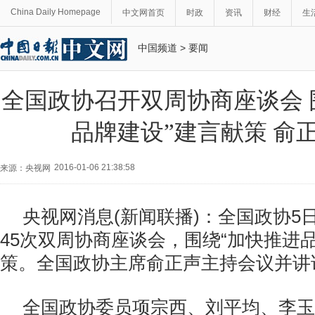
China Daily Homepage
中文网首页
时政
资讯
财经
生
中国频道
>
要闻
全国政协召开双周协商座谈会 
品牌建设”建言献策 俞
2016-01-06 21:38:58
来源：央视网
央视网消息
(
新闻联播
)
：全国政协
5
45
次双周协商座谈会，围绕“加快推进品
策。全国政协主席俞正声主持会议并讲
全国政协委员项宗西、刘平均、李玉