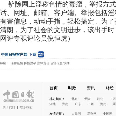
铲除网上淫秽色情的毒瘤，举报方式
话、网址、邮箱、客户端。举报包括淫
有害信息，动动手指，轻松搞定。为了
清朗，为了社会的文明进步，该出手时
网评专职评论员倪恒虎）
标签：
淫秽色情
传播淫秽
法律责任
色情信息
快播
首页
时政
资讯
财经
地方频道：
北京
天津
河北
山西
湖北
湖南
广东
广西
海南
重
关于我们
|
联系我们
友情链接：
人民网
新华网
中国网