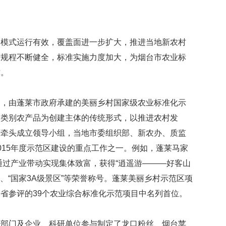
建模式运行有效，覆盖面进一步扩大，推进当地新农村
术规程不断健全，标准实施力度加大，为烟台市农业标
撑。
点，由蓬莱市政府承建的美丽乡村国家级农业标准化示
一类别农产品为创建主体的传统形式，以推进农村发
府牵头成立领导小组，当地市委组织部、新农办、质监
015年度示范区建设的重点工作之一。例如，蓬莱马家
，通过产业带动实现集体致富，获得“逍遥游———好客山
”、“国家3A级景区”等荣誉称号。蓬莱美丽乡村示范区项
省参评的39个农业综合标准化示范项目中名列首位。
管部门及企业、科研单位参与制定了龙口粉丝、烟台苹