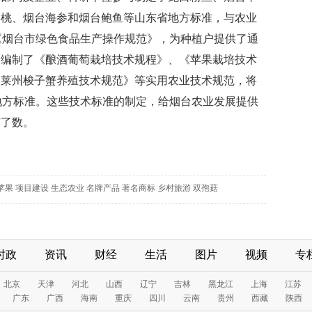
樱桃、烟台海参和烟台鲍鱼等山东省地方标准，与农业
《烟台市绿色食品生产操作规范》，为种植户提供了通
，编制了《酿酒葡萄栽培技术规程》、《苹果栽培技术
《莱州梭子蟹养殖技术规范》等实用农业技术规范，将
地方标准。这些技术标准的制定，给烟台农业发展提供
有了数。
苹果
项目建设
生态农业
名牌产品
著名商标
乡村旅游
双孢菇
时政
资讯
财经
生活
图片
视频
专
北京
天津
河北
山西
辽宁
吉林
黑龙江
上海
江苏
广东
广西
海南
重庆
四川
云南
贵州
西藏
陕西