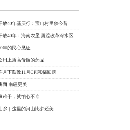
开放40年基层行：宝山村里叙今昔
开放40年：海南农垦 勇蹚改革深水区
40年的民心见证
众用上质高价廉的药品
连月下跌致11月CPI涨幅回落
拂面 南疆更美
事难干，就怕心不专
壮乡｜这里的河山比梦还美