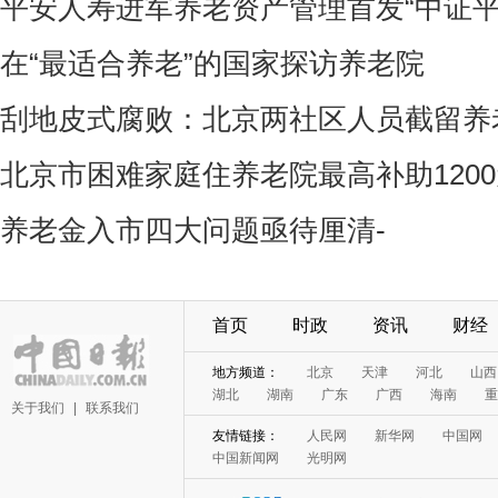
平安人寿进军养老资产管理首发“中证平
在“最适合养老”的国家探访养老院
刮地皮式腐败：北京两社区人员截留养
北京市困难家庭住养老院最高补助120
养老金入市四大问题亟待厘清-
首页
时政
资讯
财经
地方频道：
北京
天津
河北
山西
湖北
湖南
广东
广西
海南
重
关于我们
|
联系我们
友情链接：
人民网
新华网
中国网
中国新闻网
光明网