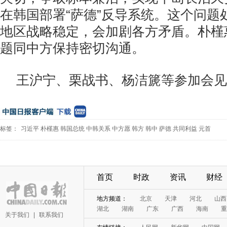
在韩国部署“萨德”反导系统。这个问题
地区战略稳定，会加剧各方矛盾。朴槿
题同中方保持密切沟通。
王沪宁、栗战书、杨洁篪等参加会见
标签：
习近平
朴槿惠
韩国总统
中韩关系
中方愿
韩方
韩中
萨德
共同利益
元首
首页
时政
资讯
财经
地方频道：
北京
天津
河北
山西
湖北
湖南
广东
广西
海南
重
关于我们
|
联系我们