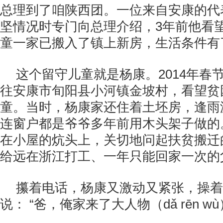
总理到了咱陕西团。一位来自安康的代
坚情况时专门向总理介绍，
3
年前他看
童一家已搬入了镇上新房，生活条件有
这个留守儿童就是杨康。
2014
年春
往安康市旬阳县小河镇金坡村，看望贫
童。当时，杨康家还住着土坯房，逢雨
连窗户都是爷爷多年前用木头架子做的
在小屋的炕头上，关切地问起扶贫搬迁
给远在浙江打工、一年只能回家一次的
攥着电话，杨康又激动又紧张，操着
说： “爸，俺家来了大人物（
d
ǎ
r
ē
n w
ù