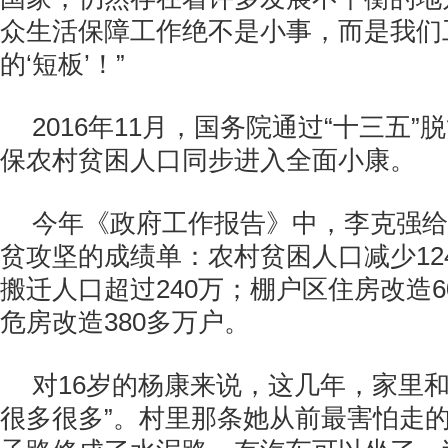
众生活保障工作绝不是小事，而是我们
的‘短板’！”
2016
年
11
月，国务院通过“十三五”
保农村贫困人口同步进入全面小康。
今年《政府工作报告》中，李克强给
贫攻坚的成绩单：农村贫困人口减少
12
搬迁人口超过
240
万；棚户区住房改造
6
危房改造
380
多万户。
对
16
岁的杨康来说，这几年，家里和
很多很多”。村里那条她从前最害怕走