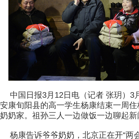
中国日报3月12日电（记者 张玥）
3
安康旬阳县的高一学生杨康结束一周住
奶奶家。祖孙三人一边做饭一边聊起新
杨康告诉爷爷奶奶，北京正在开“两