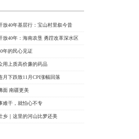
开放40年基层行：宝山村里叙今昔
开放40年：海南农垦 勇蹚改革深水区
40年的民心见证
众用上质高价廉的药品
连月下跌致11月CPI涨幅回落
拂面 南疆更美
事难干，就怕心不专
壮乡｜这里的河山比梦还美