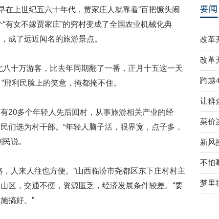
要闻
。早在上世纪五六十年代，贾家庄人就靠着“百把镢头闹
个“有女不嫁贾家庄”的穷村变成了全国农业机械化典
游，成了远近闻名的旅游景点。
改革
改革
七八十万游客，比去年同期翻了一番，正月十五这一天
跨越
？”邢利民脸上的笑意，掩都掩不住。
让群
有20多个年轻人先后回村，从事旅游相关产业的经
菜价
民们选为村干部。“年轻人脑子活，眼界宽，点子多，
利民说。
新风
不怕
路，人来人往也方便。”山西临汾市尧都区东下庄村村主
梦里
山区，交通不便，资源匮乏，经济发展条件较差。“要
施搞好。”