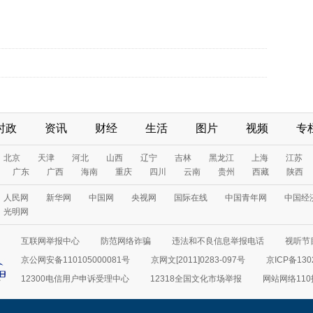
时政
资讯
财经
生活
图片
视频
专
北京
天津
河北
山西
辽宁
吉林
黑龙江
上海
江苏
广东
广西
海南
重庆
四川
云南
贵州
西藏
陕西
人民网
新华网
中国网
央视网
国际在线
中国青年网
中国经
光明网
互联网举报中心
防范网络诈骗
违法和不良信息举报电话
视听节目
京公网安备110105000081号
京网文[2011]0283-097号
京ICP备130
12300电信用户申诉受理中心
12318全国文化市场举报
网站网络11