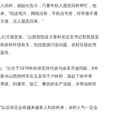
轻人回村，就贴出告示，只要年轻人愿意回村帮忙，他
来。“咱这地方，网线没有，手机信号差，经常接不通
方便，没人愿意回来。”
人们才愿意来。”山西昔阳县大寨村党总支书记郭凤莲是
都和农村环境有关，包括面源污染问题、农村垃圾处理
问题等。
。”出生于1978年的张宏祥代表与改革开放同龄，6年
到家乡山西朔州市右玉县张千户岭村，搞起了肉羊养
中养殖，到屠宰、加工、餐饮的全产业链，并带动村民
“以后肯定会有越来越多人到农村来，乡村人气一定会