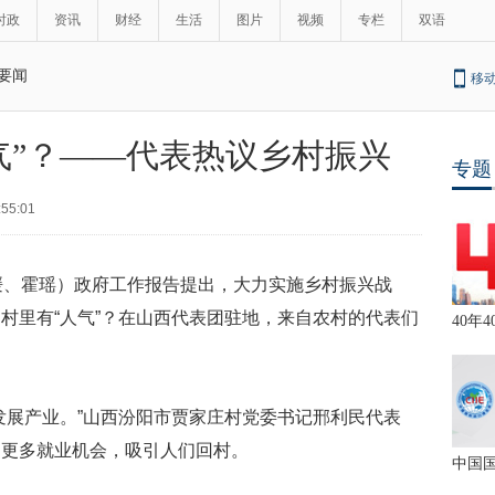
时政
资讯
财经
生活
图片
视频
专栏
双语
要闻
移
气”？——代表热议乡村振兴
专题
:55:01
媛、霍瑶）政府工作报告提出，大力实施乡村振兴战
村里有“人气”？在山西代表团驻地，来自农村的代表们
40年4
发展产业。”山西汾阳市贾家庄村党委书记邢利民代表
出更多就业机会，吸引人们回村。
中国