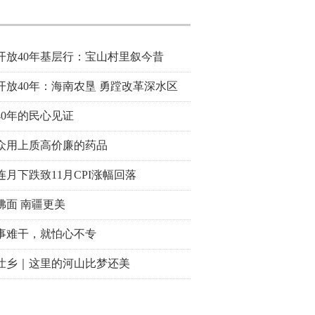
开放40年基层行：宝山村里叙今昔
开放40年：海南农垦 勇蹚改革深水区
40年的民心见证
众用上质高价廉的药品
连月下跌致11月CPI涨幅回落
拂面 南疆更美
事难干，就怕心不专
壮乡｜这里的河山比梦还美