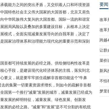
要闻
源承载能力之间的突出矛盾，又交织着人口和环境资源
为中国特色社会主义伟大国家的大国首都，北京又肩负
迈向中华民族伟大复兴的大国首都、国际一流的和谐宜
改革
发展困局风险以及叠加的多重建设目标，从根本上决定
改革
发展模式，全面实现减量发展导向的自我革新，决定了
跨越
理是国家治理体系和治理能力现代化的重要示范和深刻
让群
菜价
大国首都可持续发展的必经之路。供给侧结构性改革是
的核心手段，是建设现代化经济体系的主线，落实到北
新风
心要义，就是要牢牢抓住疏解非首都功能这个“牛鼻
不怕
过去的集聚一切要素资源求增长，到如今的疏解非首都
梦里
全国第一个推行“减量”发展的城市，减量发展已经成为
质量发展的鲜明特征，减量发展、绿色发展、创新发
展的必经之路。“减量”和“发展”是不可分割的有机统