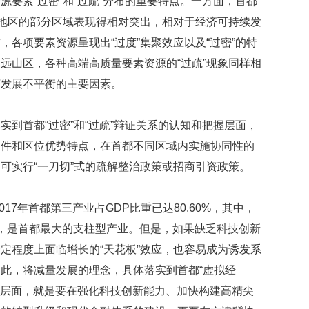
要素“过密”和“过疏”分布的重要特点。一方面，首都
原地区的部分区域表现得相对突出，相对于经济可持续发
各项要素资源呈现出“过度”集聚效应以及“过密”的特
远山区，各种高端高质量要素资源的“过疏”现象同样相
济发展不平衡的主要因素。
到首都“过密”和“过疏”辩证关系的认知和把握层面，
条件和区位优势特点，在首都不同区域内实施协同性的
可实行“一刀切”式的疏解整治政策或招商引资政策。
017年首都第三产业占GDP比重已达80.60%，其中，
5%，是首都最大的支柱型产业。但是，如果缺乏科技创新
定程度上面临增长的“天花板”效应，也容易成为诱发系
此，将减量发展的理念，具体落实到首都“虚拟经
把握层面，就是要在强化科技创新能力、加快构建高精尖