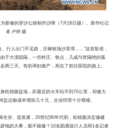
为新修的穿沙公路制作沙障（7月26日摄）。新华社记
者 卢烨 摄
台。行人出门不见路，庄稼牧场沙里埋……”这首歌谣，
。由于大漠阻隔，一些村庄、牧点，几成与世隔绝的孤
要走两三天。有的孕妇难产，死在了前往医院的路上。
身杭锦旗盐场，距最近的火车站不到70公里，却被大
，吨盐运输成本增加几十元，企业经营十分艰难。
保生存、促发展，20世纪90年代初，杭锦旗决定修建
辟地的大事，能不能修？10名勘测设计人员和1名记者