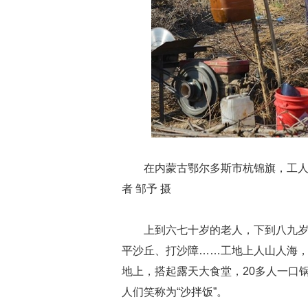
在内蒙古鄂尔多斯市杭锦旗，工人
者 邹予 摄
上到六七十岁的老人，下到八九
平沙丘、打沙障……工地上人山人海
地上，搭起露天大食堂，20多人一口
人们笑称为“沙拌饭”。