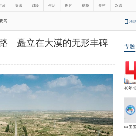
时政
资讯
财经
生活
图片
视频
专栏
双语
要闻
移
路 矗立在大漠的无形丰碑
专题
40年4
中国