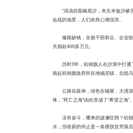
“清汤挂面碗底沙，夹生米饭沙碜
会战的场景，人们依然心潮澎湃。
修路缺钱，全旗干部群众、企业
共捐款400多万元。
历时3年，杭锦旗人在沙漠中打通
南起杭锦旗政府所在地锡尼镇，北抵乌
公路在延伸，绿色在铺展，大漠深
体，“死亡之海”由此变成了“希望之海”
没有奋斗，哪来的波澜壮阔？杭
水，但收获的何止是一条摆脱贫穷落后的