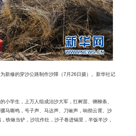
为新修的穿沙公路制作沙障（7月26日摄）。新华社记
岁的小学生，上万人组成治沙大军，扛树苗、铡柳条、
，骡马嘶鸣，号子声、马达声、刀锹声，响彻云霄。沙
锅，铁锹当铲，沙坑作灶，沙子卷进锅里，半饭半沙，