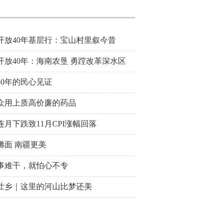
开放40年基层行：宝山村里叙今昔
开放40年：海南农垦 勇蹚改革深水区
40年的民心见证
众用上质高价廉的药品
连月下跌致11月CPI涨幅回落
拂面 南疆更美
事难干，就怕心不专
壮乡｜这里的河山比梦还美