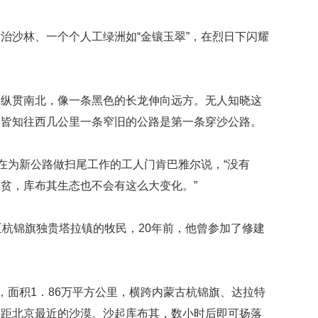
治沙林、一个个人工绿洲如“金镶玉翠”，在烈日下闪耀
，纵贯南北，像一条黑色的长龙伸向远方。无人知晓这
人皆知往西几公里一条窄旧的公路是第一条穿沙公路。
正在为新公路做扫尾工作的工人门肯巴雅尔说，“没有
贫，库布其生态也不会有这么大变化。”
区杭锦旗独贵塔拉镇的牧民，20年前，他曾参加了修建
侧，面积1．86万平方公里，横跨内蒙古杭锦旗、达拉特
、距北京最近的沙漠。沙起库布其，数小时后即可扬落