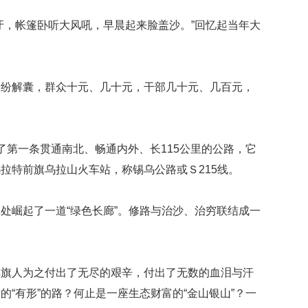
牙，帐篷卧听大风吼，早晨起来脸盖沙。”回忆起当年大
纷纷解囊，群众十元、几十元，干部几十元、几百元，
了第一条贯通南北、畅通内外、长115公里的公路，它
拉特前旗乌拉山火车站，称锡乌公路或Ｓ215线。
处崛起了一道“绿色长廊”。修路与治沙、治穷联结成一
。
锦旗人为之付出了无尽的艰辛，付出了无数的血泪与汗
“有形”的路？何止是一座生态财富的“金山银山”？一