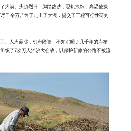
进了大漠。头顶烈日，脚踏热沙，忍饥挨饿，高温使摄
历尽千辛万苦终于走出了大漠，提交了工程可行性研究
土动工。人声鼎沸，机声隆隆，不知沉睡了几千年的库布
组织了7次万人治沙大会战，以保护新修的公路不被流