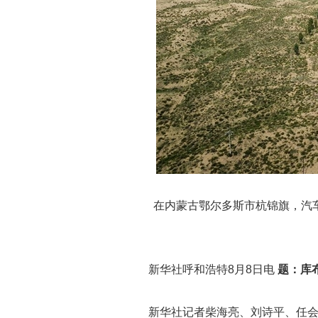
在内蒙古鄂尔多斯市杭锦旗，汽车
新华社呼和浩特8月8日电
题：库
新华社记者柴海亮、刘诗平、任