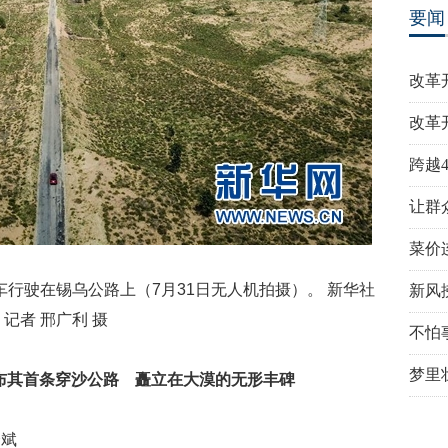
要闻
改革
改革
跨越
让群
菜价
行驶在锡乌公路上（7月31日无人机拍摄）。 新华社
新风
记者 邢广利 摄
不怕
梦里
布其首条穿沙公路 矗立在大漠的无形丰碑
会斌