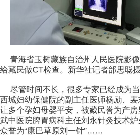
青海省玉树藏族自治州人民医院影像
给藏民做CT检查。新华社记者邰思聪
尽管时间不长，很多专家已经成为当
西城妇幼保健院的副主任医师杨励、裴
让多个孕妇母婴平安，被藏民誉为产房里
武中医院脾胃病科主任刘永针灸技术炉
众誉为“康巴草原刘一针”……