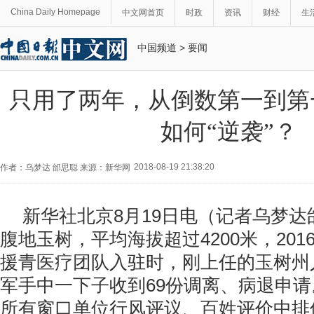
China Daily Homepage
中文网首页
时政
资讯
财经
生
中国频道
>
要闻
只用了两年，从倒数第一到第
如何“逆袭”？
2018-08-19 21:38:20
作者：乌梦达 邰思聪 来源：新华网
新华社北京8月19日电（记者乌梦
腹地玉树，平均海拔超过4200米，20
援青医疗团队入驻时，刚上任的玉树州
军手中一下子收到69份调离、病退申
所有窗口单位行风评议、百姓评价中排