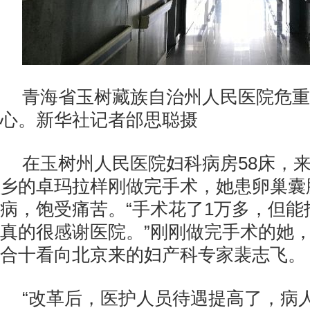
青海省玉树藏族自治州人民医院危重
心。新华社记者邰思聪摄
在玉树州人民医院妇科病房58床，
乡的卓玛拉样刚做完手术，她患卵巢囊
病，饱受痛苦。“手术花了1万多，但能
真的很感谢医院。”刚刚做完手术的她
合十看向北京来的妇产科专家裴志飞。
“改革后，医护人员待遇提高了，病