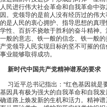
人民进行伟大社会革命和自我革命中弥
因。党领导的是前人没有经历过的伟大
的是人民的衷心拥护、指导思想的真理
学性、百折不挠敢于胜利的奋斗精神。
一般的意志、铁一般的信念、铁一般的
产党领导人民实现目标的坚不可摧的信
事业能够取得成功。
新时代中国共产党精神谱系的要求
习近平总书记指出：“红色基因就是
基因具有极为强大的自我革命和自我发
确道路上焕发新的生机和活力。精神谱