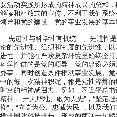
要活动实践所形成的精神成果的总和，
解读和粗放式的宣传，不利于我们系统
领导和党的建设、党的事业发展的基本
先进性与科学性有机统一。先进性是
论的先进性、组织和制度的先进性，以
进性，并能在严峻复杂环境里始终坚持
科学性讲的是党的领导、党的建设必须
办事，同时创造条件推动事业发展。党
中的每一次精神积淀，都是党性淬炼的
时空的精神感召力。例如，习近平总书
精神，“开天辟地、敢为人先”，“坚定
挠”，“立党为公、忠诚为民”，以及我
推进国防科技进步，形成的两弹一星精