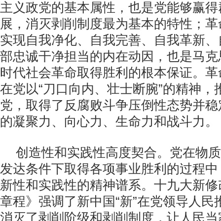
主义政党的基本属性，也是党能够赢得
展，消灭剥削制度最为基本的特性；革
实现自我净化、自我完善、自我革新、
部忠诚干净担当的内在动因，也是马克
时代社会革命取得胜利的根本保证。革
在党以“刀口向内、壮士断腕”的精神，
党，取得了反腐败斗争压倒性态势并稳
的凝聚力、向心力、生命力和战斗力。
创造性和实践性高度契合。党在物质
发达条件下取得各项事业胜利的过程中
新性和实践性的精神谱系。十九大新修
章程》强调了新中国“新”在党领导人民推
消灭了剥削阶级和剥削制度，让人民当家