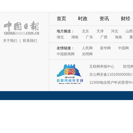
首页
时政
资讯
财经
地方频道：
北京
天津
河北
山西
湖北
湖南
广东
广西
海南
重
关于我们
|
联系我们
友情链接：
人民网
新华网
中国网
中国新闻网
光明网
互联网举报中心
防范
京公网安备11010500008
12300电信用户申诉受理中