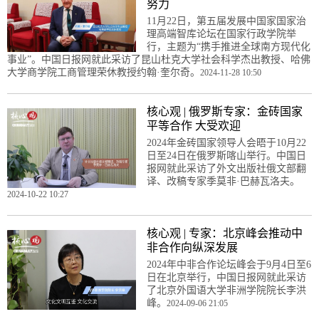
努力
11月22日，第五届发展中国家国家治
理高端智库论坛在国家行政学院举
行，主题为“携手推进全球南方现代化
事业”。中国日报网就此采访了昆山杜克大学社会科学杰出教授、哈佛
大学商学院工商管理荣休教授约翰·奎尔奇。
2024-11-28 10:50
核心观 | 俄罗斯专家：金砖国家
平等合作 大受欢迎
2024年金砖国家领导人会晤于10月22
日至24日在俄罗斯喀山举行。中国日
报网就此采访了外文出版社俄文部翻
译、改稿专家季莫非·巴赫瓦洛夫。
2024-10-22 10:27
核心观 | 专家：北京峰会推动中
非合作向纵深发展
2024年中非合作论坛峰会于9月4日至6
日在北京举行，中国日报网就此采访
了北京外国语大学非洲学院院长李洪
峰。
2024-09-06 21:05