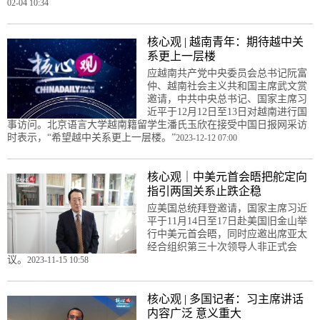
02-04 10:34
核心观 | 越南青年：期待越中关
系更上一层楼
应越南共产党中央委员会总书记阮富
仲、越南社会主义共和国主席武文赏
邀请，中共中央总书记、国家主席习
近平于12月12日至13日对越南进行国
事访问。北京语言大学越南籍留学生潘氏玉欣在接受中国日报网采访
时表示，“希望越中关系更上一层楼。”
2023-12-12 07:00
核心观｜中美元首会晤把舵定向
指引两国关系止跌企稳
应美国总统拜登邀请，国家主席习近
平于11月14日至17日赴美国旧金山举
行中美元首会晤，同时应邀出席亚太
经合组织第三十次领导人非正式会
议。
2023-11-15 10:58
核心观 | 多国记者：习主席讲话
内容广泛 意义重大