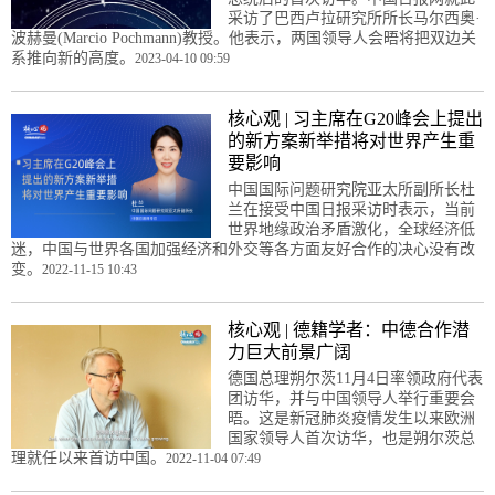
采访了巴西卢拉研究所所长马尔西奥·
波赫曼(Marcio Pochmann)教授。他表示，两国领导人会晤将把双边关
系推向新的高度。
2023-04-10 09:59
核心观 | 习主席在G20峰会上提出
的新方案新举措将对世界产生重
要影响
中国国际问题研究院亚太所副所长杜
兰在接受中国日报采访时表示，当前
世界地缘政治矛盾激化，全球经济低
迷，中国与世界各国加强经济和外交等各方面友好合作的决心没有改
变。
2022-11-15 10:43
核心观 | 德籍学者：中德合作潜
力巨大前景广阔
德国总理朔尔茨11月4日率领政府代表
团访华，并与中国领导人举行重要会
晤。这是新冠肺炎疫情发生以来欧洲
国家领导人首次访华，也是朔尔茨总
理就任以来首访中国。
2022-11-04 07:49