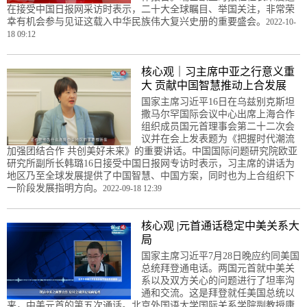
在接受中国日报网采访时表示，二十大全球瞩目、举国关注，非常荣
幸有机会参与见证这载入中华民族伟大复兴史册的重要盛会。
2022-10-
18 09:12
核心观｜习主席中亚之行意义重
大 贡献中国智慧推动上合发展
国家主席习近平16日在乌兹别克斯坦
撒马尔罕国际会议中心出席上海合作
组织成员国元首理事会第二十二次会
议并在会上发表题为《把握时代潮流
加强团结合作 共创美好未来》的重要讲话。中国国际问题研究院欧亚
研究所副所长韩璐16日接受中国日报网专访时表示，习主席的讲话为
地区乃至全球发展提供了中国智慧、中国方案，同时也为上合组织下
一阶段发展指明方向。
2022-09-18 12:39
核心观 |元首通话稳定中美关系大
局
国家主席习近平7月28日晚应约同美国
总统拜登通电话。两国元首就中美关
系以及双方关心的问题进行了坦率沟
通和交流。这是拜登就任美国总统以
来，中美元首的第五次通话。北京外国语大学国际关系学院副教授康