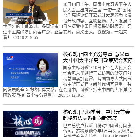
10月18日上午，国家主席习近平在人
民大会堂出席第三届“一带一路”国际
合作高峰论坛开幕式并发表题为《建
设开放包容、互联互通、共同发展的
世界》的主旨演讲。多国记者18日在接受中国日报网采访时表示，习
近平主席的演讲内容广泛，正当其时，意义重大。戳视频，一起来
看！
2023-10-21 10:55
核心观 | “四个充分尊重”意义重
大 中国太平洋岛国政策契合实际
国家主席习近平10日下午在人民大会
堂会见来华进行正式访问的所罗门群
岛总理索加瓦雷。两国领导人共同宣
布中所正式建立新时代相互尊重、共
同发展的全面战略伙伴关系。在会见中，习近平指出中国的太平洋岛
国政策秉持“四个充分尊重”。
2023-07-12 19:27
核心观 | 巴西学者：中巴元首会
晤将双边关系推向新高度
巴西总统卢拉近日将对中国进行国事
访问，这将是他今年1月再次成为巴西
总统后的首次访华。中国日报网就此