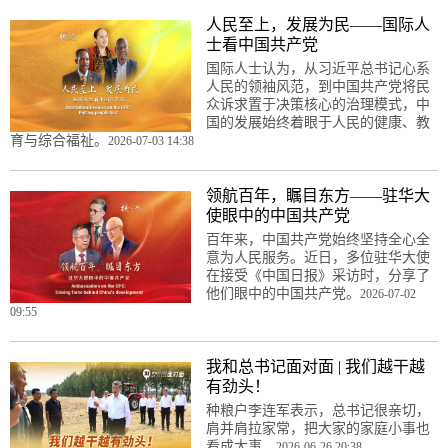
人民至上，发展为民——国际人
士看中国共产党
国际人士认为，从习近平总书记心系
人民的领袖风范，到中国共产党将民
众诉求置于决策核心的治理模式，中
国的发展始终着眼于人民的健康、教
育与综合福祉。
2026-07-03 14:38
领航百年，瞩目东方——驻华大
使眼中的中国共产党
百年来，中国共产党始终坚持全心全
意为人民服务。近日，多位驻华大使
在接受《中国日报》采访时，分享了
他们眼中的中国共产党。
2026-07-02
09:55
我和总书记面对面 | 我们越干越
有劲头！
种粮户李连军表示，总书记很亲切，
肩并肩拉家常，把大家的家庭小事也
看成大事。
2026-06-26 20:38