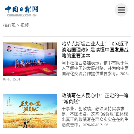
核心观
> 视频
哈萨克斯坦企业人士：《习近平
谈治国理政》是读懂中国发展战
略的重要读本
阿卜杜拉西洛娃表示，该书有助于深
入了解中国的发展战略，并为哈中两
国深化交流合作提供重要参考。
2026-
07-16 15:31
政绩写在人民心中：正定的一笔
“减负账”
干事业，创政绩，必须坚持实事求
是、不图虚名。这笔“减负账”正体现
出真正的政绩写在群众实实在在的生
活改善中。
2026-07-10 21:06