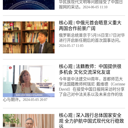
华民族现代文明等问题接受了中国日
报网的采访。
2024-06-05 11:10
核心观 | 中俄元首会晤意义重大
两国合作前景广阔
俄罗斯总统普京于5月16日至17日对华
进行开启新任期后的首次国事访问。
2024-05-17 11:05
核心观 | 法籍教师：中国提供很
多机会 文化交流深化友谊
今年是中法建交60周年，首都师范大
学法国籍教师柯瑞尼·戴维德（Corinne
David）在接受中国日报网采访时分享
了自己对中法关系以及未来合作的信
心与期许。
2024-05-05 20:07
核心观 | 深入践行总体国家安全
观 全力护航中国式现代化行稳致
远