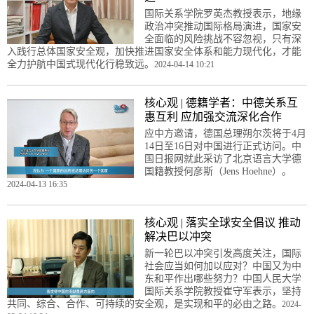
国际关系学院罗英杰教授表示，地缘
政治冲突推动国际格局演进，国家安
全面临的风险挑战不容忽视，只有深
入践行总体国家安全观，加快推进国家安全体系和能力现代化，才能
全力护航中国式现代化行稳致远。
2024-04-14 10:21
核心观 | 德籍学者：中德关系互
惠互利 应加强交流深化合作
应中方邀请，德国总理朔尔茨将于4月
14日至16日对中国进行正式访问。中
国日报网就此采访了北京语言大学德
国籍教授何彦斯（Jens Hoehne）。
2024-04-13 16:35
核心观 | 落实全球安全倡议 推动
解决巴以冲突
新一轮巴以冲突引发高度关注，国际
社会应当如何加以应对？中国又为中
东和平作出哪些努力？中国人民大学
国际关系学院教授崔守军表示，坚持
共同、综合、合作、可持续的安全观，是实现和平的必由之路。
2024-