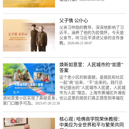
父子情 公仆心
父亲习仲勋的教导，深深地影响了习
近平，涵养了他的为民情怀。今天是
父亲节，听习近平讲述父亲的言传身
教。
2026-06-21 09:07
焕新如意里：人民城市的“如意”
答案
这个老小区的新面貌，是居民和社区
一起“商”出来、“干”出来的。践行总
书记提出的“人民城市人民建，人民城
市为人民”理念，上海市黄埔区外滩街
道如意里小区实现了美丽变身，也让这里的居民们真正感受到幸福在
家门口触手可及。
2025-07-20 22:30
核心观 | 哈佛商学院荣休教授：
中美应为全世界和平与繁荣共同