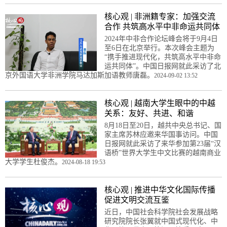
核心观 | 非洲籍专家：加强交流
合作 共筑高水平中非命运共同体
2024年中非合作论坛峰会将于9月4日
至6日在北京举行。本次峰会主题为
“携手推进现代化，共筑高水平中非命
运共同体”。中国日报网就此采访了北
京外国语大学非洲学院马达加斯加语教师唐磊。
2024-09-02 13:52
核心观 | 越南大学生眼中的中越
关系：友好、共进、和谐
8月18日至20日，越共中央总书记、国
家主席苏林应邀来华国事访问。中国
日报网就此采访了来华参加第23届“汉
语桥”世界大学生中文比赛的越南商业
大学学生杜俊杰。
2024-08-18 19:53
核心观 | 推进中华文化国际传播
促进文明交流互鉴
近日，中国社会科学院社会发展战略
研究院院长张翼就中国式现代化、中