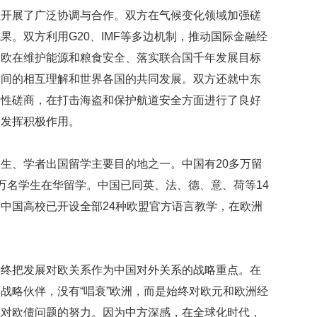
上开展了广泛协调与合作。双方在气候变化领域加强磋
果。双方利用G20、IMF等多边机制，推动国际金融经
中欧在维护能源和粮食安全、落实联合国千年发展目标
之间的相互理解和世界各国的共同发展。双方还就中东
常性磋商，在打击海盗和保护航道安全方面进行了良好
全发挥积极作用。
生、学者出国留学主要目的地之一。中国有20多万留
万名学生在华留学。中国已同英、法、德、意、荷等14
中国高校已开设全部24种欧盟官方语言教学，在欧洲
始终把发展对欧关系作为中国对外关系的战略重点。在
战略伙伴，没有“唱衰”欧洲，而是始终对欧元和欧洲经
应对欧债问题的努力。因为中方深感，在全球化时代，