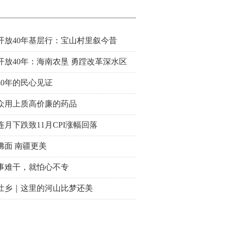
开放40年基层行：宝山村里叙今昔
开放40年：海南农垦 勇蹚改革深水区
40年的民心见证
众用上质高价廉的药品
连月下跌致11月CPI涨幅回落
拂面 南疆更美
事难干，就怕心不专
壮乡｜这里的河山比梦还美