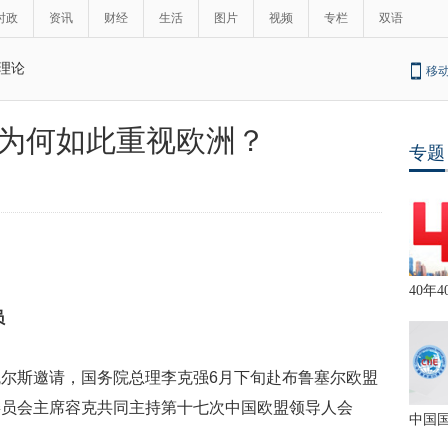
时政
资讯
财经
生活
图片
视频
专栏
双语
理论
移
为何如此重视欧洲？
专题
40年4
员
尔斯邀请，国务院总理李克强6月下旬赴布鲁塞尔欧盟
委员会主席容克共同主持第十七次中国欧盟领导人会
中国