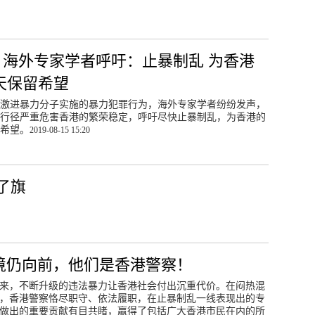
 | 海外专家学者呼吁：止暴制乱 为香港
天保留希望
激进暴力分子实施的暴力犯罪行为，海外专家学者纷纷发声，
行径严重危害香港的繁荣稳定，呼吁尽快止暴制乱，为香港的
希望。
2019-08-15 15:20
了旗
境仍向前，他们是香港警察！
来，不断升级的违法暴力让香港社会付出沉重代价。在闷热混
，香港警察恪尽职守、依法履职，在止暴制乱一线表现出的专
做出的重要贡献有目共睹，赢得了包括广大香港市民在内的所