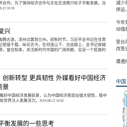
减少
济合作。为了保持经济合作与文化交流两只轮子平衡发展，当
8-23 10:16
停运
今年
动强
复兴
迤腾古浪，凉州过罢到兰州。初秋时节，习近平总书记在甘肃
受台
记思接千载、纵论古今。在祁连山下、古丝路上，总书记穿越
改签
廊，鉴往知来，关注新时代中国的广阔命题，见证一个民族的
遭遇
丨创新转型 更具韧性 外媒看好中国经济
中国
前景
看好中国经济发展前景，认为中国经济表现出强大韧性，稳中
给世界注入发展活力。
2019-08-22 16:02
平衡发展的一些思考