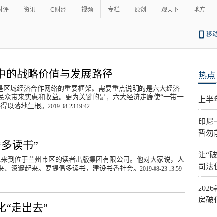
时评
资讯
C财经
视频
专栏
原创
观天下
地方
移
”中的战略价值与发展路径
热点
也是区域经济合作网络的重要框架。需要重点说明的是六大经济
民众带来实惠和收益。更为关键的是，六大经济走廊使“一带一
上半
点得以落地生根。
2019-08-23 19:42
印尼
暂勿
多读书”
让“
书记来到位于兰州市区的读者出版集团有限公司。他对大家说，人
司法
来、深邃起来。要提倡多读书，建设书香社会。
2019-08-23 13:59
20
房破
化“走出去”