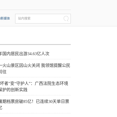
动新媒体
站内搜索
年国内居民出游34.63亿人次
一火山景区因山火关闭 我领馆提醒公民
前往
破坏者”变“守护人”：广西法院生态环境
保护的创新实践
26暑期档票房破85亿！已连续30天单日票
亿