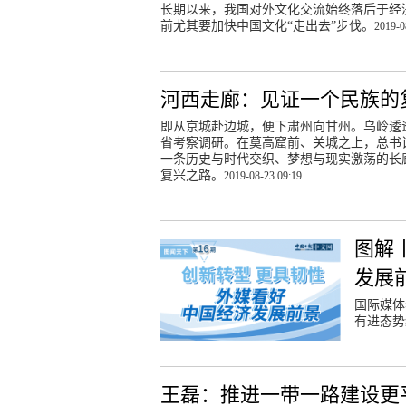
长期以来，我国对外文化交流始终落后于经
前尤其要加快中国文化“走出去”步伐。
2019-0
河西走廊：见证一个民族的
即从京城赴边城，便下肃州向甘州。乌岭逶
省考察调研。在莫高窟前、关城之上，总书
一条历史与时代交织、梦想与现实激荡的长
复兴之路。
2019-08-23 09:19
图解
发展
国际媒体
有进态势
王磊：推进一带一路建设更