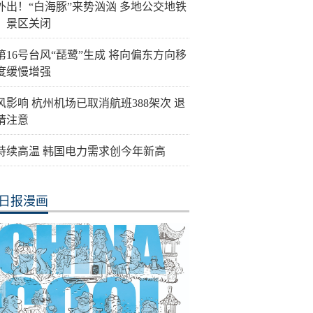
外出！“白海豚”来势汹汹 多地公交地铁
、景区关闭
第16号台风“琵鹭”生成 将向偏东方向移
度缓慢增强
风影响 杭州机场已取消航班388架次 退
请注意
持续高温 韩国电力需求创今年新高
日报漫画