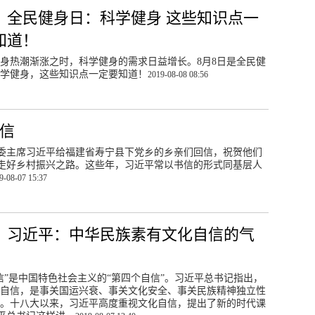
丨全民健身日：科学健身 这些知识点一
知道！
身热潮渐涨之时，科学健身的需求日益增长。8月8日是全民健
学健身，这些知识点一定要知道！
2019-08-08 08:56
回信
委主席习近平给福建省寿宁县下党乡的乡亲们回信，祝贺他们
走好乡村振兴之路。这些年，习近平常以书信的形式同基层人
9-08-07 15:37
丨习近平：中华民族素有文化自信的气
信”是中国特色社会主义的“第四个自信”。习近平总书记指出，
自信，是事关国运兴衰、事关文化安全、事关民族精神独立性
。十八大以来，习近平高度重视文化自信，提出了新的时代课