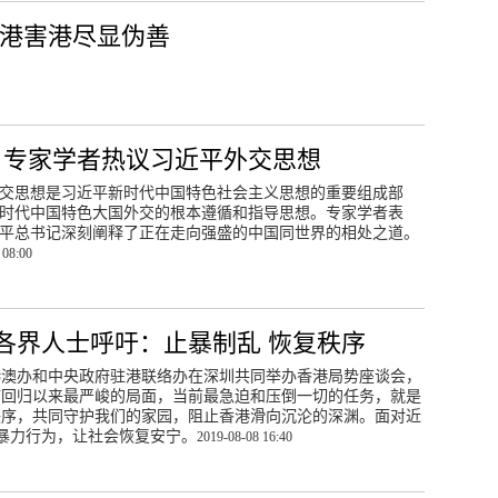
乱港害港尽显伪善
 | 专家学者热议习近平外交思想
交思想是习近平新时代中国特色社会主义思想的重要组成部
时代中国特色大国外交的根本遵循和指导思想。专家学者表
平总书记深刻阐释了正在走向强盛的中国同世界的相处之道。
 08:00
香港各界人士呼吁：止暴制乱 恢复秩序
港澳办和中央政府驻港联络办在深圳共同举办香港局势座谈会，
临回归以来最严峻的局面，当前最急迫和压倒一切的任务，就是
秩序，共同守护我们的家园，阻止香港滑向沉沦的深渊。面对近
暴力行为，让社会恢复安宁。
2019-08-08 16:40