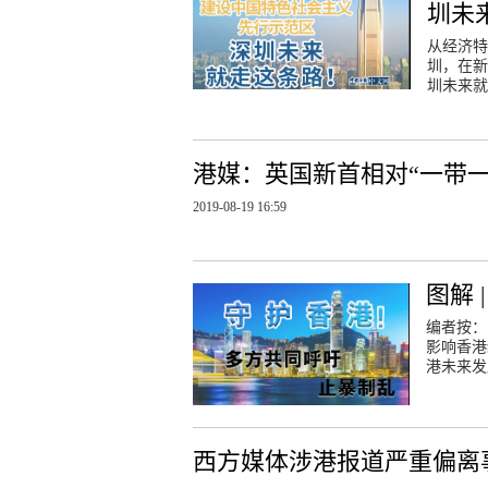
圳未
从经济特
圳，在新
圳未来就
港媒：英国新首相对“一带一
2019-08-19 16:59
图解
编者按：
影响香港
港未来发
西方媒体涉港报道严重偏离