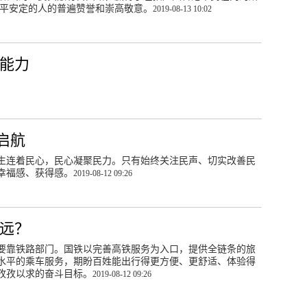
平安定的人的普遍赞誉和崇高敬意。
2019-08-13 10:02
急能力
启航
生连着民心，民心凝聚民力。只有始终关注民声、切实改善民
幸福感、获得感。
2019-08-12 09:26
更远？
要靠铁路部门。国铁以完善高铁服务为入口，提供全链条的旅
水平的乘车服务，期盼百姓能出行得更方便、更舒适、体验得
孜孜以求的奋斗目标。
2019-08-12 09:26