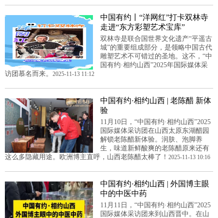
中国有约丨“洋网红”打卡双林寺
走进“东方彩塑艺术宝库”
双林寺是联合国世界文化遗产“平遥古
城”的重要组成部分，是领略中国古代
雕塑艺术不可错过的圣地。这不，“中
国有约·相约山西”2025年国际媒体采
访团慕名而来。
2025-11-13 11:12
中国有约·相约山西 | 老陈醋 新体
验
11月10日，“中国有约·相约山西”2025
国际媒体采访团在山西太原东湖醋园
解锁老陈醋新体验。润肤、泡脚养
生，味道新鲜酸爽的老陈醋原来还有
这么多隐藏用途。欧洲博主直呼，山西老陈醋太棒了！
2025-11-13 10:16
中国有约·相约山西 | 外国博主眼
中的中医中药
11月11日，“中国有约·相约山西”2025
国际媒体采访团来到山西晋中。在山