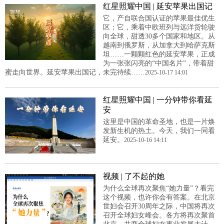
红星照耀中国 | 延安苹果出国记
它，产自联合国认证的苹果最佳优生
区；它，乘着中欧班列与远洋货轮驶
向全球，甜透30多个国家和地区。从
越南到俄罗斯，从加拿大到哈萨克斯
坦……一颗颗红色的延安苹果，正成
为一张张闪亮的“中国名片”，带着甜
蜜走向世界。延安苹果出国记，未完待续……
2025-10-17 14:01
红星照耀中国 | 一分钟带你看延
安
这里是中国的革命圣地，也是一片焕
发新生机的热土。今天，我们一同看
延安。
2025-10-16 14:11
视频 | 了不起的她
为什么全球再次聚焦“她力量”？看完
这个视频，也许你会有答案。在北京
世妇会召开30周年之际，中国将再次
召开全球妇女峰会。各方将再次聚首