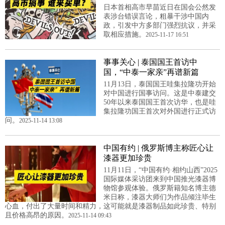
日本首相高市早苗近日在国会公然发
表涉台错误言论，粗暴干涉中国内
政，引发中方多部门强烈抗议，并采
取相应措施。
2025-11-17 16:51
事事关心 | 泰国国王首访中
国，“中泰一家亲”再谱新篇
11月13日，泰国国王哇集拉隆功开始
对中国进行国事访问。这是中泰建交
50年以来泰国国王首次访华，也是哇
集拉隆功国王首次对外国进行正式访
问。
2025-11-14 13:08
中国有约 | 俄罗斯博主称匠心让
漆器更加珍贵
11月11日，“中国有约·相约山西”2025
国际媒体采访团来到中国推光漆器博
物馆参观体验。俄罗斯籍知名博主德
米日称，漆器大师们为作品倾注毕生
心血，付出了大量时间和精力，这可能就是漆器制品如此珍贵、特别
且价格高昂的原因。
2025-11-14 09:43