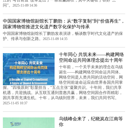
江的“考古前置”改革走出了一条双赢路径，其中关键在于答好“三
问”。
2025-11-09 14:36
中国国家博物馆副馆长丁鹏勃：从“数字复制”到“价值再生”，
国家博物馆推进文化遗产数字化保护与传承
中国国家博物馆副馆长丁鹏勃发表演讲，畅谈数字时代文化遗产的保
护、传承与创新之路。
2025-11-09 14:35
十年同心 共筑未来——构建网络
空间命运共同体理念提出十周年
十年前，一个关乎未来的理念在乌镇
诞生——构建网络空间命运共同体。
网络空间是人类共同的活动空间，网
络空间前途命运应由世界各国共同掌
握。“四项原则”彰显担当，“五点主张”凝聚共识。十年间，我们共享
机遇，共迎挑战。从互联互通到普惠共赢，网络空间因合作而精彩，
因共享而充满生机。十年，从乌镇到世界，未来，我们共同书写。
2025-11-05 10:37
乌镇峰会来了，纪晓岚在江南等
你