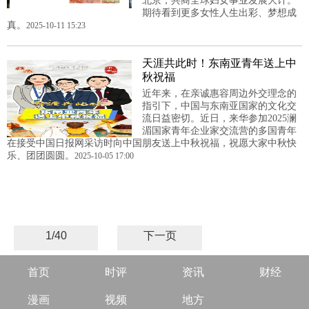
北京，共商全球妇女事业发展大计。
期待看到更多女性人生出彩、梦想成
真。
2025-10-11 15:23
天涯共此时！东南亚青年送上中
秋祝福
近年来，在亲诚惠容周边外交理念的
指引下，中国与东南亚国家的文化交
流日益密切。近日，来华参加2025澜
湄国家青年企业家交流营的多国青年
在接受中国日报网采访时向中国朋友送上中秋祝福，祝愿大家中秋快
乐、团团圆圆。
2025-10-05 17:00
1/40
下一页
首页
时评
资讯
财经
漫画
视频
地方