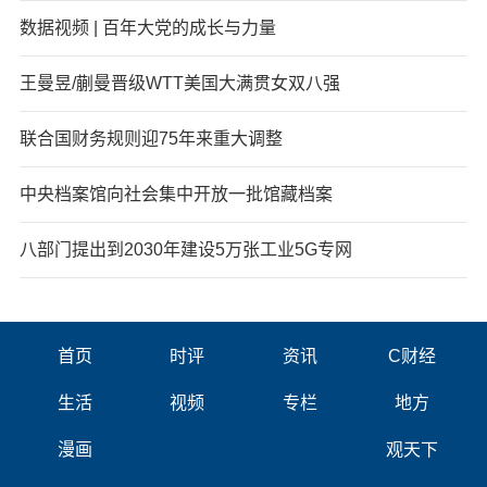
数据视频 | 百年大党的成长与力量
王曼昱/蒯曼晋级WTT美国大满贯女双八强
联合国财务规则迎75年来重大调整
中央档案馆向社会集中开放一批馆藏档案
八部门提出到2030年建设5万张工业5G专网
首页
时评
资讯
C财经
生活
视频
专栏
地方
漫画
观天下