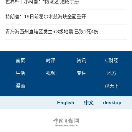
世界杯｜小科普：“伪球迷”速成手册
特朗普：19日前霍尔木兹海峡全面重开
青海海西州直辖区发生6.3级地震 已致1死4伤
首页
时评
资讯
C财经
生活
视频
专栏
地方
漫画
观天下
English
中文
desktop