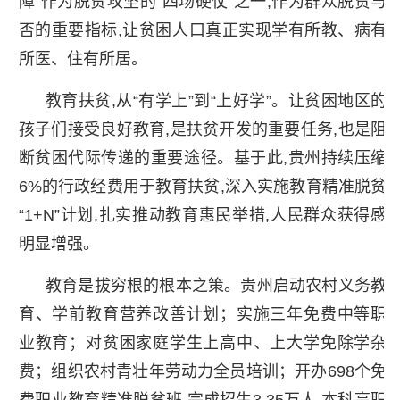
障”作为脱贫攻坚的“四场硬仗”之一,作为群众脱贫与
否的重要指标,让贫困人口真正实现学有所教、病有
所医、住有所居。
教育扶贫,从“有学上”到“上好学”。让贫困地区的
孩子们接受良好教育,是扶贫开发的重要任务,也是阻
断贫困代际传递的重要途径。基于此,贵州持续压缩
6%的行政经费用于教育扶贫,深入实施教育精准脱贫
“1+N”计划,扎实推动教育惠民举措,人民群众获得感
明显增强。
教育是拔穷根的根本之策。贵州启动农村义务教
育、学前教育营养改善计划；实施三年免费中等职
业教育；对贫困家庭学生上高中、上大学免除学杂
费；组织农村青壮年劳动力全员培训；开办698个免
费职业教育精准脱贫班,完成招生3.35万人,本科高职