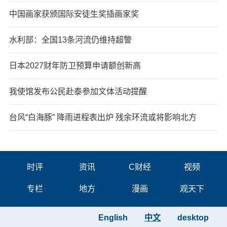
中国画家获颁国际安徒生奖插画家奖
水利部：全国13条河流仍维持超警
日本2027财年防卫预算申请额创新高
我使馆发布公民赴泰参加文体活动提醒
台风“白海豚” 降雨进程表出炉 残余环流或将影响北方
时评
资讯
C财经
视频
专栏
地方
漫画
观天下
English
中文
desktop