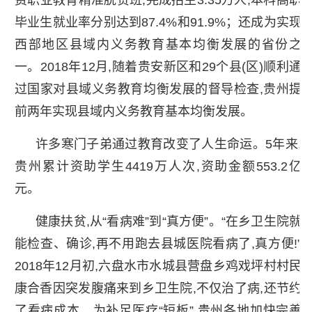
毕业生就业率分别达到87.4%和91.9%；还成为实现
西部地区县域内义务教育基本均衡发展的省份之
一。2018年12月,随着贵安新区和29个县(区)顺利通
过国家对县域义务教育均衡发展的督导检查,贵州提
前两年实现县域内义务教育基本均衡发展。
许多寒门子弟通过教育改变了人生命运。5年来,
贵州累计资助学生4419万人次,资助金额553.2亿
元。
健康扶贫,从“看病难”到“真方便”。“在乡卫生院就
能检查、确诊,再不用跑去县城医院看病了,真方便!”
2018年12月初,六盘水市水城县营盘乡鸡戏坪村村民
康合香因突发腹痛来到乡卫生院,不仅治了病,还节约
了看病成本。为补足医疗“短板”,贵州各地加快完善