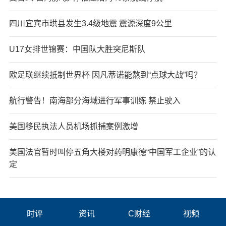
四川宜宾市珙县发生3.4级地震 震源深度9公里
U17女排世锦赛：中国队大胜突尼斯队
欧足联继续抵制世界杯 因凡蒂诺能熬到“点球大战”吗？
航行警告！南海部分海域进行军事训练 禁止驶入
美国移民执法人员机场抓捕案例激增
美国法官暂时叫停五角大楼对药明康德“中国军工企业”的认
定
时评
资讯
C财经
视频